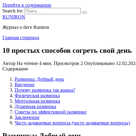
Перейти к содержанию
Search for:
RUNIRON
Журнал о беге Runiron
Главная страница
10 простых способов согреть свой день
Автор
На чтение
4 мин.
Просмотров
2
Опубликовано
12.02.202
Содержание
Разминка: Добрый день
Введение
Почему разминка так важна?
Физическая разминка
Ментальная разминка
Душевная разминка
Советы по эффективной разминке
Заключение
Часто задаваемые вопросы (часто задаваемые вопросы)
Разминка: Добрый день