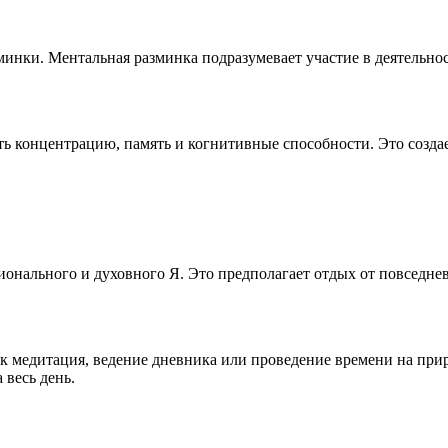
зминки. Ментальная разминка подразумевает участие в деятельнос
 концентрацию, память и когнитивные способности. Это создае
оционального и духовного Я. Это предполагает отдых от повсед
медитация, ведение дневника или проведение времени на приро
 весь день.