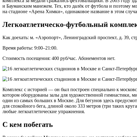
комплекса за медали сражались фехтовальщики. В 2003 году зд
и Бауманским манежем. Тех, кто далёк от футбола и поэтому м
на стадионе «Арена Химки», одинаковое название в этом случае
Легкоатлетическо-футбольный компл
Как доехать: м. «Аэропорт», Ленинградский проспект, д. 39, стр
Время работы: 9:00–21:00.
Стоимость посещения: 400 руб/час. Абонементов нет.
Комплекс с историей — он был построен специально к московс
котором оборудованы залы для художественной гимнастики, ми
один из самых больших в Москве. Для бегунов здесь предусмо
для спокойного бега, длиной около 333 метров (три таких круг
любые легкоатлетические упражнения.
С кем побегать