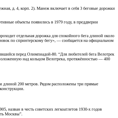
ная, д. 4, корп. 2). Манеж включает в себя 3 беговые дорожки
тивные объекты появились в 1979 году, в преддверии
роходит отдельная дорожка для спокойного бега длиной около
ировок по спринтерскому бегу», — сообщается на официальном
ившийся перед Олимпиадой-80. “Для любителей бега Велотрек
сположенную над кольцом Велотрека, протяжённостью — 400
жки длиной 200 метров. Рядом расположены три прямые
еконструкции.
05, назван в честь советских легкоатлетов 1930-х годов
сть Москвы”.