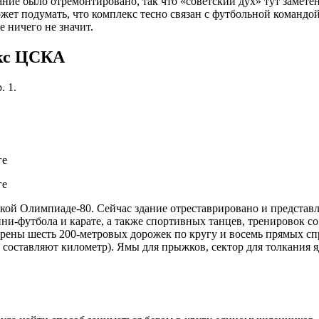
ание было отремонтировано, так что «советский дух» тут замет
ожет подумать, что комплекс тесно связан с футбольной командо
 ничего не значит.
екс ЦСКА
. 1.
кой Олимпиаде-80. Сейчас здание отреставрировано и представ
ни-футбола и карате, а также спортивных танцев, тренировок с
трены шесть 200-метровых дорожек по кругу и восемь прямых с
а составляют километр). Ямы для прыжков, сектор для толкания 