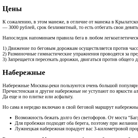
Цены
К сожалению, в этом манеже, в отличие от манежа в Крылатско
— 3000 рублей, срок безлимитный, то есть отбегать свои девять 
Напоследок напоминаем правила бега в любом легкоатлетичес
1) Движение по беговым дорожкам осуществляется против час
2) Разминочные гимнастические упражнения проводятся за пр
3) Запрещается пересекать дорожки, двигаться против общего д
Набережные
Набережные Москвы-реки пользуются очень большой популярнос
Пречистенская и другие набережные не уступают по яркости а
Да еще и по плитке или асфальту.
Но сама я нередко включаю в свой беговой маршрут набережны
Возможность бежать долго без светофоров. От моста “Баг
Для пробежки подходят оба берега, поэтому при желании
Лужнецкая набережная порадует вас 3-километровой про