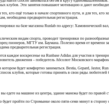
руда найти способ заниматься бегом в кругу единомышленников.
овых клубов. Эти занятия повышают мотивацию и дают необходи
я тех, кто ещё только в начале спортивного пути, и для тех, кт
ам, необходима предварительная регистрация.
нировки на базе магазина Runlab по адресу: Хамовнический вал,
клическим видам спорта, проводит тренировки по разнообразны
рец пионеров, МГТУ им. Баумана. Полезно время от времени за
одима предварительная регистрация.
я каждое воскресенье на Runbase Adidas для участия в трениров
хновитель движения – победитель Абсолют Московского марафон
отором будет комфортно заниматься. Bestia, Gepard, Jaxtor, Run 
список клубов, которые готовы принять в свои ряды любителей 
вы едете на машине из центра, здание манежа будет по правой с
о будет пройти по Стромынке около пяти-семи минут в сторону 