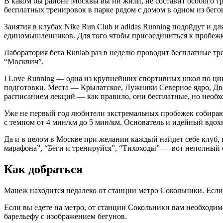
В каком бы районе Москвы вы ни жили, не составит особого т
бесплатных тренировок в парке рядом с домом в одном из бег
Занятия в клубах Nike Run Club и adidas Running подойдут и дл
единомышленников. Для того чтобы присоединиться к пробежк
Лаборатория бега Runlab раз в неделю проводит бесплатные тре
“Москвич”.
I Love Running — одна из крупнейших спортивных школ по ци
подготовки. Места — Крылатское, Лужники Северное ядро, Дво
расписанием лекций — как правило, они бесплатные, но необх
Уже не первый год любители экстремальных пробежек собираютс
с темпом от 4 мин/км до 5 мин/км. Основатель и идейный вдо
Да и в целом в Москве при желании каждый найдет себе клуб, в к
марафона”, “Беги и тренируйся”, “Тихоходы” — вот неполный 
Как добраться
Манеж находится недалеко от станции метро Сокольники. Если 
Если вы едете на метро, от станции Сокольники вам необходим
барельефу с изображением бегунов.