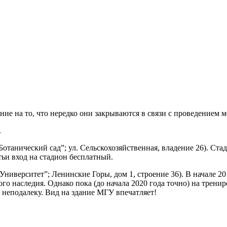
ние на то, что нередко они закрываются в связи с проведением 
.
танический сад”; ул. Сельскохозяйственная, владение 26). Стади
ьи вход на стадион бесплатный.
ниверситет”; Ленинские Горы, дом 1, строение 36). В начале 201
го наследия. Однако пока (до начала 2020 года точно) на трени
неподалеку. Вид на здание МГУ впечатляет!