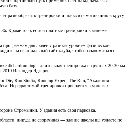
 Мой спортивный путь примерно 5 лет назад начался с
мую базу.
о хочет разнообразить тренировки и повысить мотивацию в кругу
 36. Кроме того, есть и платные тренировки в манеже
м программам для людей с разным уровнем физической
ходить на официальный сайт клуба, чтобы ознакомиться с
ке diehardrunning – длительная тренировка в группах 20-30 км
а 2019 Искандер Ядгаров.
or Die, Run Studio, Running Expert, The Run, “Академия
бега! Нередко зимой тренировки проводятся в манежах.
тороне Стромынки. У здания есть своя парковка.
области, никуда не сворачивая — здание школы вы узнаете по