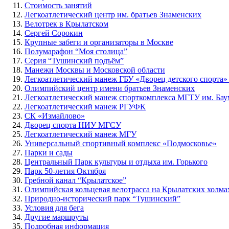
Стоимость занятий
Легкоатлетический центр им. братьев Знаменских
Велотрек в Крылатском
Сергей Сорокин
Крупные забеги и организаторы в Москве
Полумарафон “Моя столица”
Серия “Тушинский подъём”
Манежи Москвы и Московской области
Легкоатлетический манеж ГБУ «Дворец детского спорта
Олимпийский центр имени братьев Знаменских
Легкоатлетический манеж спорткомплекса МГТУ им. Бау
Легкоатлетический манеж РГУФК
СК «Измайлово»
Дворец спорта НИУ МГСУ
Легкоатлетический манеж МГУ
Универсальный спортивный комплекс «Подмосковье»
Парки и сады
Центральный Парк культуры и отдыха им. Горького
Парк 50-летия Октября
Гребной канал “Крылатское”
Олимпийская кольцевая велотрасса на Крылатских холма
Природно-исторический парк “Тушинский”
Условия для бега
Другие маршруты
Подробная информация