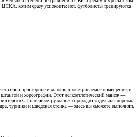
ен в меньшей степени по сравнению с Велотреком в Крылатском
й ЦСКА, хотим сразу успокоить: нет, футболисты тренируются
ляет собой просторное и хорошо проветриваемое помещение, в
о штангой и хореографии. Этот легкоатлетический манеж —
принтерских. По периметру манежа проходит отдельная дорожка
ядра, турники и шведская стенка — здесь вы сможете выполнять