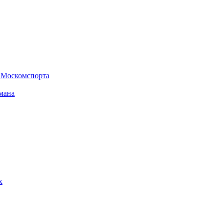
» Москомспорта
мана
х