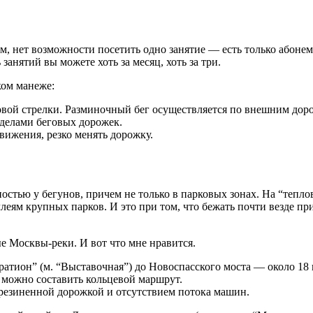
м, нет возможности посетить одно занятие — есть только абонем
занятий вы можете хоть за месяц, хоть за три.
ком манеже:
овой стрелки. Разминочный бег осуществляется по внешним дор
еделами беговых дорожек.
вижения, резко менять дорожку.
тью у бегунов, причем не только в парковых зонах. На “тепло
ллеям крупных парков. И это при том, что бежать почти везде 
е Москвы-реки. И вот что мне нравится.
ратион” (м. “Выставочная”) до Новоспасского моста — около 18 
 можно составить кольцевой маршрут.
резиненной дорожкой и отсутствием потока машин.