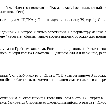
ий м. “Электрозаводская” и “Бауманская”; Госпитальная набереж
едленного бега).
станции м. “ЦСКА”; Ленинградский проспект, 39, стр. 1). Спор
и длиной 200 метров и пятью дорожками. По периметру манежа п
обно “набегать” объёмы. Рядом восемь прямых дорожек для трен
лмами и Гребным каналом). Ещё один спортивный объект, появ
жнюю, внутри кольца Велотрека — длиною 200 м и верхнюю, ра
щики”; ул. Люблинская, д. 15, стр. 7). В крытом манеже 3 доро
ющийся поблизости, на момент написания статьи находится на р
анции м. “Сокольники”; Стромынка, дом 4, стр. 1). Открыт в 19
лекса базируется Спортивная школа олимпийского резерва “Юно