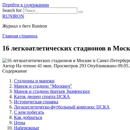
Перейти к содержанию
Search for:
RUNIRON
Журнал о беге Runiron
Главная страница
16 легкоатлетических стадионов в Мос
Автор
На чтение
41 мин.
Просмотров
293
Опубликовано
09.05
Содержание
Стадионы и манежи
Манеж и стадион “Москвич”
Манеж и стадион братьев Знаменских
Каток дворец спорта ЦСКА
Историческая справка
Легкоатлетическо-футбольный комплекс ЦСКА
С кем побегать
Как добраться
Цены
Набережные