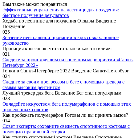
Вам также может понравиться
Эффективные упражнения на лестнице для похудения:
быстрое получение результатов
Ходьба по лестнице для похудения Отзывы Введение
Похудение
0
25
Значение нейтральной пронации в кроссовках: полное
руководство
Пронация кроссовок: что это такое и как это влияет
0
21
Следите за происходящим на гоночном мероприятии «Санкт-
Петербург 2022»
Гонки в Санкт-Петербурге 2022 Введение Санкт-Петербург
0
24
Следите за своим прогрессом в беге с помощью трекера с
самым высоким рейтингом
Лучший трекер для бега Введение Бег стал популярным
0
28
Овладейте искусством бега полумарафонов с помощью этих
проверенных советов
Как пробежать полумарафон Готовы ли вы принять вызов?
0
14
Совет эксперта: сохраните свежесть спортивного костюма с
помощью правильной стирки
Как стирать спортивный костюм Введение Спортивные