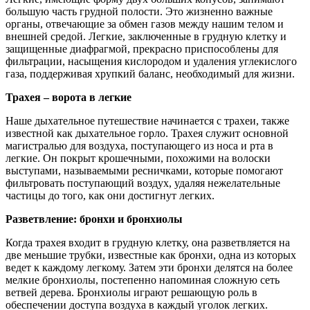
большую часть грудной полости. Это жизненно важные
органы, отвечающие за обмен газов между нашим телом и
внешней средой. Легкие, заключенные в грудную клетку и
защищенные диафрагмой, прекрасно приспособлены для
фильтрации, насыщения кислородом и удаления углекислого
газа, поддерживая хрупкий баланс, необходимый для жизни.
Трахея – ворота в легкие
Наше дыхательное путешествие начинается с трахеи, также
известной как дыхательное горло. Трахея служит основной
магистралью для воздуха, поступающего из носа и рта в
легкие. Он покрыт крошечными, похожими на волоски
выступами, называемыми ресничками, которые помогают
фильтровать поступающий воздух, удаляя нежелательные
частицы до того, как они достигнут легких.
Разветвление: бронхи и бронхиолы
Когда трахея входит в грудную клетку, она разветвляется на
две меньшие трубки, известные как бронхи, одна из которых
ведет к каждому легкому. Затем эти бронхи делятся на более
мелкие бронхиолы, постепенно напоминая сложную сеть
ветвей дерева. Бронхиолы играют решающую роль в
обеспечении доступа воздуха в каждый уголок легких.