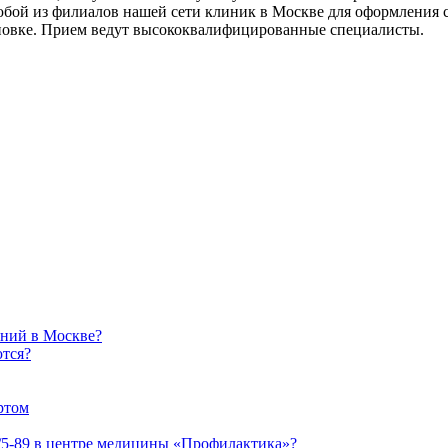
 любой из филиалов нашей сети клиник в Москве для оформления
ановке. Прием ведут высококвалифицированные специалисты.
аний в Москве?
ются?
ртом
5-89 в центре медицины «Профилактика»?