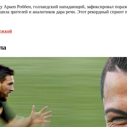
ду Арьен Роббен, голландский нападающий, зафиксировал пораз
шила зрителей и аналитиков дара речи. Этот рекордный спринт 
бежкой
ла