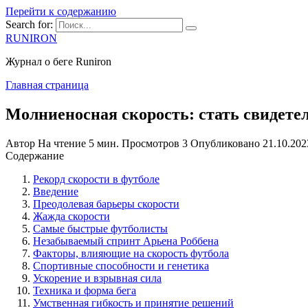
Перейти к содержанию
Search for:
RUNIRON
Журнал о беге Runiron
Главная страница
Молниеносная скорость: стать свидете
Автор
На чтение
5 мин.
Просмотров
3
Опубликовано
21.10.202
Содержание
Рекорд скорости в футболе
Введение
Преодолевая барьеры скорости
Жажда скорости
Самые быстрые футболисты
Незабываемый спринт Арьена Роббена
Факторы, влияющие на скорость футбола
Спортивные способности и генетика
Ускорение и взрывная сила
Техника и форма бега
Умственная гибкость и принятие решений