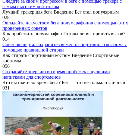
Следите за своим прогрессом в беге с помощью трекера с
самым высоким рейтингом
Лучший трекер для бега Введение Бег стал популярным
0
28
Овладейте искусством бега полумарафонов с помощью этих
проверенных советов
Как пробежать полумарафон Готовы ли вы принять вызов?
0
14
Совет эксперта: сохраните свежесть спортивного костюма с
помощью правильной стирки
Как стирать спортивный костюм Введение Спортивные
костюмы
0
56
Сохраняйте энергию во время пробежек с лучшими
напитками для спортсменов
Что вы пьете во время бега? Бег — это не только отличный
0
31