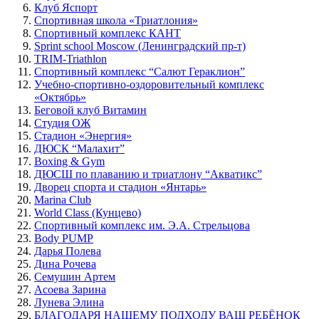
Клуб Яспорт
Спортивная школа «Триатлония»
Спортивный комплекс КАНТ
Sprint school Moscow (Ленинградский пр-т)
TRIM-Triathlon
Спортивный комплекс “Салют Гераклион”
Учебно-спортивно-оздоровительный комплекс
«Октябрь»
Беговой клуб Витамин
Студия ОЖ
Стадион «Энергия»
ДЮСК “Малахит”
Boxing & Gym
ДЮСШ по плаванию и триатлону “Акватикс”
Дворец спорта и стадион «Янтарь»
Marina Club
World Class (Кунцево)
Спортивный комплекс им. Э.А. Стрельцова
Body PUMP
Дарья Полева
Дина Рочева
Семушин Артем
Асоева Зарина
Лунева Элина
БЛАГОДАРЯ НАШЕМУ ПОДХОДУ ВАШ РЕБЁНОК