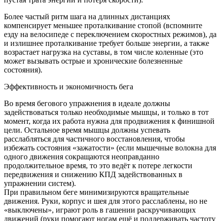
Более частый ритм шага на длинных дистанциях
компенсирует меньшее проталкивание стопой (вспомните
езду на велосипеде с переключением скоростных режимов), да
и излишнее проталкивание требует больше энергии, а также
возрастает нагрузка на суставы, в том числе коленные (это
может вызывать острые и хронические болезненные
состояния).
Эффективность и экономичность бега
Во время бегового упражнения в идеале должны
задействоваться только необходимые мышцы, и только в тот
момент, когда их работа нужна для продвижения к финишной
цели. Остальное время мышцы должны успевать
расслабляться для частичного восстановления, чтобы
избежать состояния «зажатости» (если мышечные волокна для
одного движения сокращаются неоправданно
продолжительное время, то это ведёт к потере легкости
передвижения и снижению КПД задействованных в
упражнении систем).
При правильном беге минимизируются вращательные
движения. Руки, корпус и шея для этого расслаблены, но не
«выключены», играют роль в гашении раскручивающих
движений (руки помогают ногам ещё и поддерживать частоту