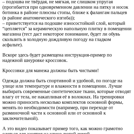
– подошва не твёрдая, не мягкая, не слишком упругая
(прогибается при одновременном давлении на пятку и носок
ботинка в районе плюсны стопы, ближе к фалангам пальцев
(в районе анатомического изгиба));
– приветствуется на подошве износостойкий слой, который
“цепляется” за керамическую напольную плитку в помещении
магазина (тест даст некоторое понимание, будет ли обувь
скользить в холодную дождливую погоду на гладком
асфальте).
Вскоре здесь будет размещена инструкция-пример по
надежной шнуровке кроссовок.
Кроссовки для манежа должны быть чистыми!
Одежда должна быть спортивной и удобной, по погоде на
улице или температуре и влажности в помещении. Лучше
выбирать современные синтетические ткани, которые отводят
влагу от тела, не накапливая её в волокнах. На тренировки
можно приносить несколько комплектов основной формы,
менять по необходимости (например, при переходе от
разминочной части к основной или от основной к
заключительной).
А это видео показывает пример того, как можно грамотно
одеться для занятия на улице лютой зимой