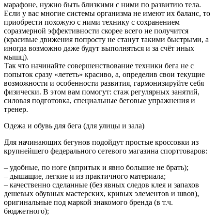
марафоне, нужно быть близкими с ними по развитию тела.
Если у вас многие системы организма не имеют их баланс, то
приобрести похожую с ними технику с сохранением
соразмерной эффективности скорее всего не получится
(красивые движения попросту не станут такими быстрыми, а
иногда возможно даже будут выполняться и за счёт иных
мышц).
Так что начинайте совершенствование техники бега не с
попыток сразу «лететь» красиво, а, определив свои текущие
возможности и особенности развития, гармонизируйте себя
физически. В этом вам помогут: стаж регулярных занятий,
силовая подготовка, специальные беговые упражнения и
тренер.
Одежа и обувь для бега (для улицы и зала)
Для начинающих бегунов подойдут простые кроссовки из
крупнейшего федерального сетевого магазина спорттоваров:
– удобные, по ноге (впритык и явно большие не брать);
– дышащие, легкие и из практичного материала;
– качественно сделанные (без явных следов клея и запахов
дешевых обувных мастерских, кривых элементов и швов),
оригинальные под маркой знакомого бренда (в т.ч.
бюджетного);