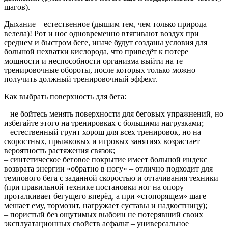
шагов).
Дыхание – естественное (дышим тем, чем только природа
велела)! Рот и нос одновременно втягивают воздух при
среднем и быстром беге, иначе будут созданы условия для
большой нехватки кислорода, что приведёт к потере
мощности и неспособности организма выйти на те
тренировочные обороты, после которых только можно
получить должный тренировочный эффект.
Как выбрать поверхность для бега:
– не бойтесь менять поверхности для беговых упражнений, но
избегайте этого на тренировках с большими нагрузками;
– естественный грунт хорош для всех тренировок, но на
скоростных, прыжковых и игровых занятиях возрастает
вероятность растяжения связок;
– синтетическое беговое покрытие имеет большой индекс
возврата энергии «обратно в ногу» – отлично подходит для
темпового бега с заданной скоростью и оттачивания техники
(при правильной технике постановки ног на опору
проталкивает бегущего вперёд, а при «стопорящем» шаге
мешает ему, тормозит, нагружает суставы и надкостницу);
– пористый без ощутимых выбоин не потерявший своих
эксплуатационных свойств асфальт – универсальное