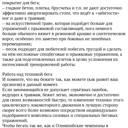
покрытие для бега;
– гладкие бетон, плитка, брусчатка и т.п. не дают достаточно
эффективно амортизировать стопе, что ведёт к «забитости»
ног и даже к травмам;
– на искусственной траве, которая подойдет больше для
упражнений с прыжковой составляющей, нога немного
больше обычного вязнет в резиновой крошке и синтетическом
ворсе, особенно это заметно при боковых не линейных
перемещениях;
– песок подходит для любителей побегать трусцой и сделать
на нём несложные спецбеговые и прыжковые упражнения, а
также для подготовленных атлетов в целях усложнения их
интенсивной тренировочной работы.
Работа над техникой бега
И помните, что вы бежите так, как можете (как развит ваш
организм) в данный момент.
Если занимающийся не допускает серьёзных ошибок,
ведущих к травмам, бежит легко, экономично и достаточно
для своих возможностей быстро, то изменение техники этого
циклического локомоторного движения в лучшую сторону
скорее всего более возможно посредством индивидуально
подобранного комплекса силовых и специальных беговых
упражнений.
Чтобы бегать так же, как и Олимпийские чемпионы в