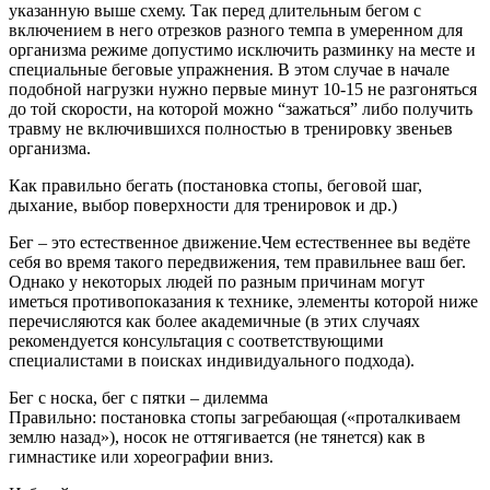
указанную выше схему. Так перед длительным бегом с
включением в него отрезков разного темпа в умеренном для
организма режиме допустимо исключить разминку на месте и
специальные беговые упражнения. В этом случае в начале
подобной нагрузки нужно первые минут 10-15 не разгоняться
до той скорости, на которой можно “зажаться” либо получить
травму не включившихся полностью в тренировку звеньев
организма.
Как правильно бегать (постановка стопы, беговой шаг,
дыхание, выбор поверхности для тренировок и др.)
Бег – это естественное движение.Чем естественнее вы ведёте
себя во время такого передвижения, тем правильнее ваш бег.
Однако у некоторых людей по разным причинам могут
иметься противопоказания к технике, элементы которой ниже
перечисляются как более академичные (в этих случаях
рекомендуется консультация с соответствующими
специалистами в поисках индивидуального подхода).
Бег с носка, бег с пятки – дилемма
Правильно: постановка стопы загребающая («проталкиваем
землю назад»), носок не оттягивается (не тянется) как в
гимнастике или хореографии вниз.