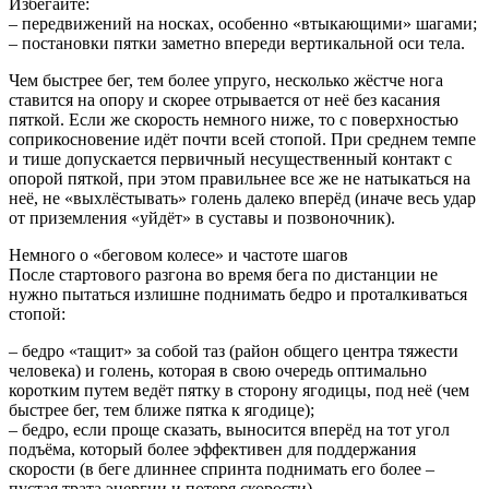
Избегайте:
– передвижений на носках, особенно «втыкающими» шагами;
– постановки пятки заметно впереди вертикальной оси тела.
Чем быстрее бег, тем более упруго, несколько жёстче нога
ставится на опору и скорее отрывается от неё без касания
пяткой. Если же скорость немного ниже, то с поверхностью
соприкосновение идёт почти всей стопой. При среднем темпе
и тише допускается первичный несущественный контакт с
опорой пяткой, при этом правильнее все же не натыкаться на
неё, не «выхлёстывать» голень далеко вперёд (иначе весь удар
от приземления «уйдёт» в суставы и позвоночник).
Немного о «беговом колесе» и частоте шагов
После стартового разгона во время бега по дистанции не
нужно пытаться излишне поднимать бедро и проталкиваться
стопой:
– бедро «тащит» за собой таз (район общего центра тяжести
человека) и голень, которая в свою очередь оптимально
коротким путем ведёт пятку в сторону ягодицы, под неё (чем
быстрее бег, тем ближе пятка к ягодице);
– бедро, если проще сказать, выносится вперёд на тот угол
подъёма, который более эффективен для поддержания
скорости (в беге длиннее спринта поднимать его более –
пустая трата энергии и потеря скорости).