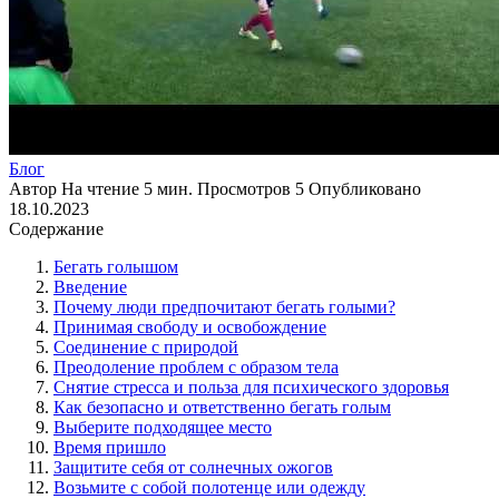
Блог
Автор
На чтение
5 мин.
Просмотров
5
Опубликовано
18.10.2023
Содержание
Бегать голышом
Введение
Почему люди предпочитают бегать голыми?
Принимая свободу и освобождение
Соединение с природой
Преодоление проблем с образом тела
Снятие стресса и польза для психического здоровья
Как безопасно и ответственно бегать голым
Выберите подходящее место
Время пришло
Защитите себя от солнечных ожогов
Возьмите с собой полотенце или одежду