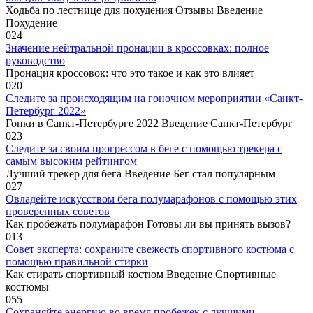
Ходьба по лестнице для похудения Отзывы Введение
Похудение
0
24
Значение нейтральной пронации в кроссовках: полное
руководство
Пронация кроссовок: что это такое и как это влияет
0
20
Следите за происходящим на гоночном мероприятии «Санкт-
Петербург 2022»
Гонки в Санкт-Петербурге 2022 Введение Санкт-Петербург
0
23
Следите за своим прогрессом в беге с помощью трекера с
самым высоким рейтингом
Лучший трекер для бега Введение Бег стал популярным
0
27
Овладейте искусством бега полумарафонов с помощью этих
проверенных советов
Как пробежать полумарафон Готовы ли вы принять вызов?
0
13
Совет эксперта: сохраните свежесть спортивного костюма с
помощью правильной стирки
Как стирать спортивный костюм Введение Спортивные
костюмы
0
55
Сохраняйте энергию во время пробежек с лучшими