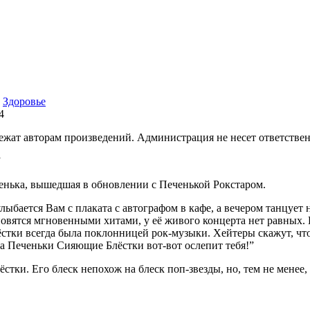
Здоровье
4
ежат авторам произведений. Администрация не несет ответствен
”
еченька, вышедшая в обновлении с Печенькой Рокстаром.
лыбается Вам с плаката с автографом в кафе, а вечером танцует
вятся мгновенными хитами, у её живого концерта нет равных. Н
тки всегда была поклонницей рок-музыки. Хейтеры скажут, что 
а Печеньки Сияющие Блёстки вот-вот ослепит тебя!”
тки. Его блеск непохож на блеск поп-звезды, но, тем не менее