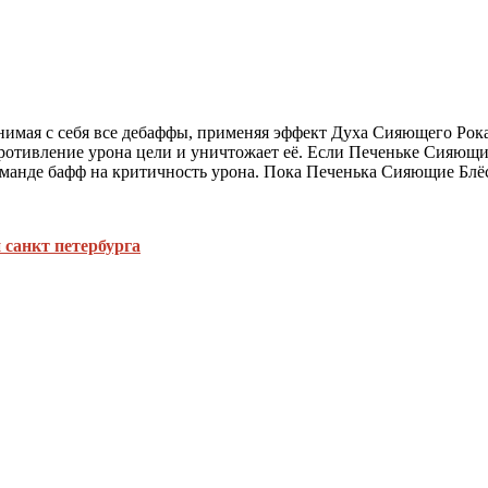
ая с себя все дебаффы, применяя эффект Духа Сияющего Рока к
противление урона цели и уничтожает её. Если Печеньке Сияющи
манде бафф на критичность урона. Пока Печенька Сияющие Блёст
 санкт петербурга