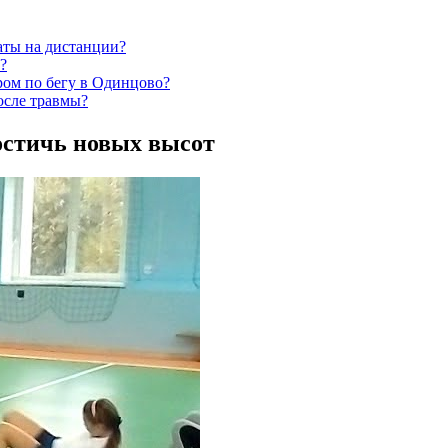
таты на дистанции?
?
ером по бегу в Одинцово?
осле травмы?
достичь новых высот