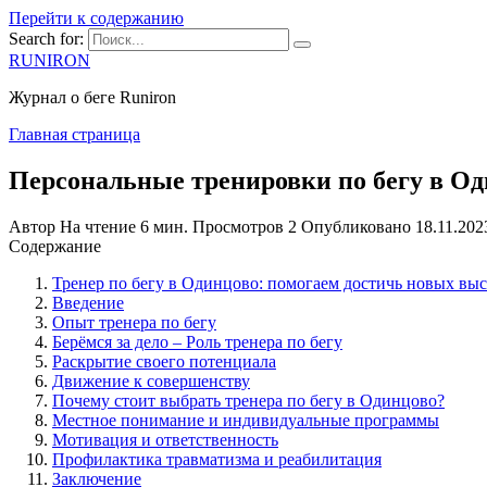
Перейти к содержанию
Search for:
RUNIRON
Журнал о беге Runiron
Главная страница
Персональные тренировки по бегу в Од
Автор
На чтение
6 мин.
Просмотров
2
Опубликовано
18.11.202
Содержание
Тренер по бегу в Одинцово: помогаем достичь новых выс
Введение
Опыт тренера по бегу
Берёмся за дело – Роль тренера по бегу
Раскрытие своего потенциала
Движение к совершенству
Почему стоит выбрать тренера по бегу в Одинцово?
Местное понимание и индивидуальные программы
Мотивация и ответственность
Профилактика травматизма и реабилитация
Заключение