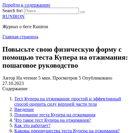
Перейти к содержанию
Search for:
RUNIRON
Журнал о беге Runiron
Главная страница
Повысьте свою физическую форму с
помощью теста Купера на отжимания:
пошаговое руководство
Автор
На чтение
5 мин.
Просмотров
5
Опубликовано
27.10.2023
Содержание
Тест Купера на отжимания: простой и эффективный
способ оценить силу верхней части тела
Введение
Понимание теста Купера на отжимания
Что такое тест Купера на отжимания?
Как это работает?
Каковы преимущества теста Купера на отжимания?