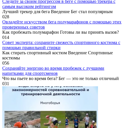
Следите за своим прогрессом в беге с помощью трекера с
самым высоким рейтингом
Лучший трекер для бега Введение Бег стал популярным
0
28
Овладейте искусством бега полумарафонов с помощью этих
проверенных советов
Как пробежать полумарафон Готовы ли вы принять вызов?
0
14
Совет эксперта: сохраните свежесть спортивного костюма с
помощью правильной стирки
Как стирать спортивный костюм Введение Спортивные
костюмы
0
56
Сохраняйте энергию во время пробежек с лучшими
напитками для спортсменов
Что вы пьете во время бега? Бег — это не только отличный
0
31