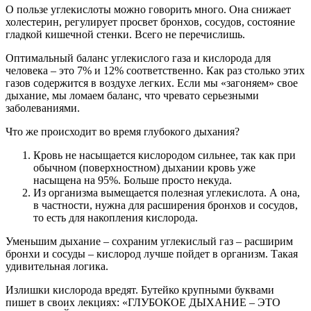
О пользе углекислоты можно говорить много. Она снижает
холестерин, регулирует просвет бронхов, сосудов, состояние
гладкой кишечной стенки. Всего не перечислишь.
Оптимальный баланс углекислого газа и кислорода для
человека – это 7% и 12% соответственно. Как раз столько этих
газов содержится в воздухе легких. Если мы «загоняем» свое
дыхание, мы ломаем баланс, что чревато серьезными
заболеваниями.
Что же происходит во время глубокого дыхания?
Кровь не насыщается кислородом сильнее, так как при
обычном (поверхностном) дыхании кровь уже
насыщена на 95%. Больше просто некуда.
Из организма вымещается полезная углекислота. А она,
в частности, нужна для расширения бронхов и сосудов,
то есть для накопления кислорода.
Уменьшим дыхание – сохраним углекислый газ – расширим
бронхи и сосуды – кислород лучше пойдет в организм. Такая
удивительная логика.
Излишки кислорода вредят. Бутейко крупными буквами
пишет в своих лекциях: «ГЛУБОКОЕ ДЫХАНИЕ – ЭТО