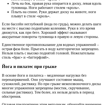
Лечь на бок, правая рука опирается в доску, левая вдоль
туловища. Ноги работают стилем «кроль».
Плыть на спине. Руки держат доску на животе, ноги
плывут в стиле «кроль».
Если бассейн неглубокий (вода по грудь), можно делать шаги
на месте с высоко поднятыми коленями. Руки в это время
движутся, как при беге. Хороший эффект оказывают
аккуратные повороты туловища в правую и левую стороны.
Единственное противопоказание для водных упражнений –
острая фаза боли. Прыгать в воду категорически запрещено.
Нельзя плыть с высоко поднятой головой. Нежелательны
стиль «брас» и «баттерфляй».
Йога и пилатес при грыже
В основе йоги и пилатеса – медленные нагрузки без
перенапряжений. Они улучшают состояние мышц,
сухожилий, растяжку. Но при грыже межпозвоночного диска
многие упражнения запрещены (мостик, скручивание,
сильные растяжки). Тем более, их нельзя делать в период
обострения.
Отдавая предпочтение этим методикам, обращайте внимание