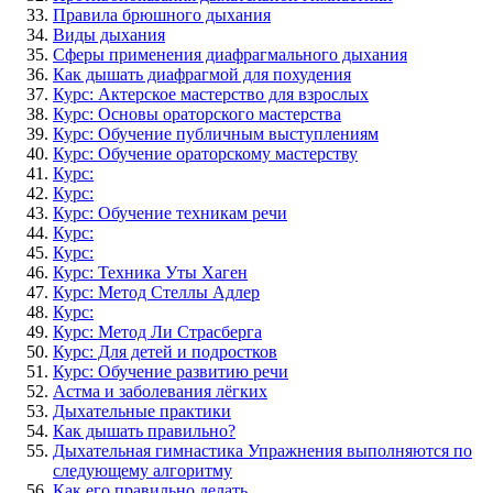
Правила брюшного дыхания
Виды дыхания
Сферы применения диафрагмального дыхания
Как дышать диафрагмой для похудения
Курс: Актерское мастерство для взрослых
Курс: Основы ораторского мастерства
Курс: Обучение публичным выступлениям
Курс: Обучение ораторскому мастерству
Курс:
Курс:
Курс: Обучение техникам речи
Курс:
Курс:
Курс: Техника Уты Хаген
Курс: Метод Стеллы Адлер
Курс:
Курс: Метод Ли Страсберга
Курс: Для детей и подростков
Курс: Обучение развитию речи
Астма и заболевания лёгких
Дыхательные практики
Как дышать правильно?
Дыхательная гимнастика Упражнения выполняются по
следующему алгоритму
Как его правильно делать