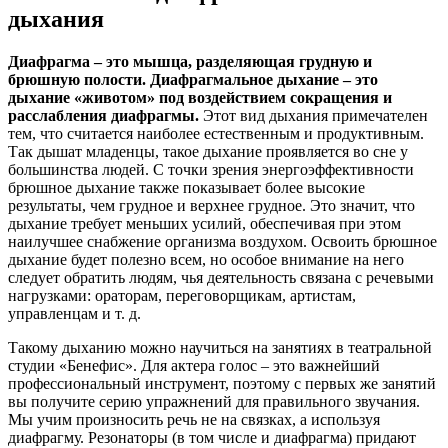
дыхания
Диафрагма – это мышца, разделяющая грудную и
брюшную полости. Диафрагмальное дыхание – это
дыхание «животом» под воздействием сокращения и
расслабления диафрагмы.
Этот вид дыхания примечателен
тем, что считается наиболее естественным и продуктивным.
Так дышат младенцы, такое дыхание проявляется во сне у
большинства людей. С точки зрения энергоэффективности
брюшное дыхание также показывает более высокие
результаты, чем грудное и верхнее грудное. Это значит, что
дыхание требует меньших усилий, обеспечивая при этом
наилучшее снабжение организма воздухом. Освоить брюшное
дыхание будет полезно всем, но особое внимание на него
следует обратить людям, чья деятельность связана с речевыми
нагрузками: ораторам, переговорщикам, артистам,
управленцам и т. д.
Такому дыханию можно научиться на занятиях в театральной
студии «Бенефис». Для актера голос – это важнейший
профессиональный инструмент, поэтому с первых же занятий
вы получите серию упражнений для правильного звучания.
Мы учим произносить речь не на связках, а используя
диафрагму. Резонаторы (в том числе и диафрагма) придают