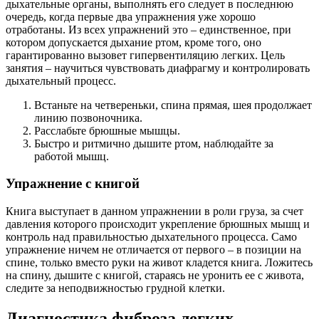
дыхательные органы, выполнять его следует в последнюю
очередь, когда первые два упражнения уже хорошо
отработаны. Из всех упражнений это – единственное, при
котором допускается дыхание ртом, кроме того, оно
гарантированно вызовет гипервентиляцию легких. Цель
занятия – научиться чувствовать диафрагму и контролировать
дыхательный процесс.
Встаньте на четвереньки, спина прямая, шея продолжает
линию позвоночника.
Расслабьте брюшные мышцы.
Быстро и ритмично дышите ртом, наблюдайте за
работой мышц.
Упражнение с книгой
Книга выступает в данном упражнении в роли груза, за счет
давления которого происходит укрепление брюшных мышц и
контроль над правильностью дыхательного процесса. Само
упражнение ничем не отличается от первого – в позиции на
спине, только вместо руки на живот кладется книга. Ложитесь
на спину, дышите с книгой, стараясь не уронить ее с живота,
следите за неподвижностью грудной клетки.
Диагностика фиброза легких