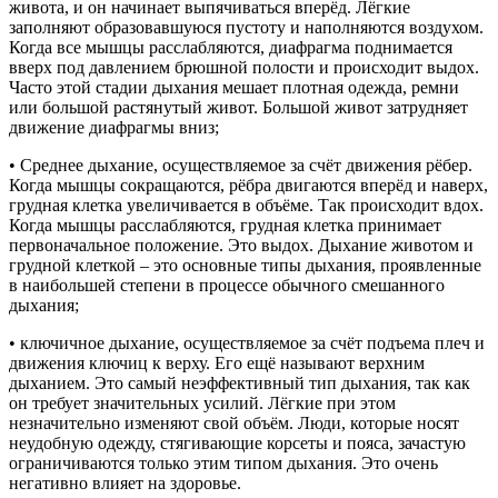
живота, и он начинает выпячиваться вперёд. Лёгкие
заполняют образовавшуюся пустоту и наполняются воздухом.
Когда все мышцы расслабляются, диафрагма поднимается
вверх под давлением брюшной полости и происходит выдох.
Часто этой стадии дыхания мешает плотная одежда, ремни
или большой растянутый живот. Большой живот затрудняет
движение диафрагмы вниз;
• Среднее дыхание, осуществляемое за счёт движения рёбер.
Когда мышцы сокращаются, рёбра двигаются вперёд и наверх,
грудная клетка увеличивается в объёме. Так происходит вдох.
Когда мышцы расслабляются, грудная клетка принимает
первоначальное положение. Это выдох. Дыхание животом и
грудной клеткой – это основные типы дыхания, проявленные
в наибольшей степени в процессе обычного смешанного
дыхания;
• ключичное дыхание, осуществляемое за счёт подъема плеч и
движения ключиц к верху. Его ещё называют верхним
дыханием. Это самый неэффективный тип дыхания, так как
он требует значительных усилий. Лёгкие при этом
незначительно изменяют свой объём. Люди, которые носят
неудобную одежду, стягивающие корсеты и пояса, зачастую
ограничиваются только этим типом дыхания. Это очень
негативно влияет на здоровье.