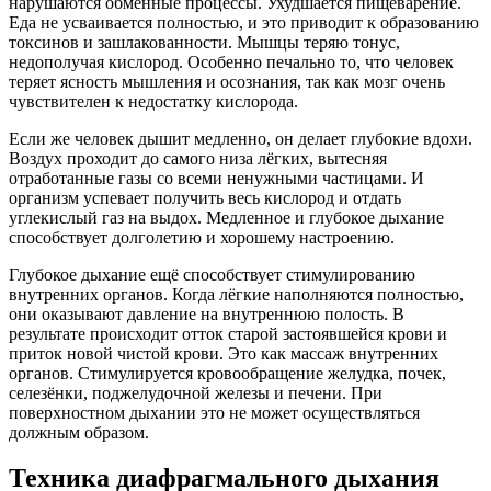
нарушаются обменные процессы. Ухудшается пищеварение.
Еда не усваивается полностью, и это приводит к образованию
токсинов и зашлакованности. Мышцы теряю тонус,
недополучая кислород. Особенно печально то, что человек
теряет ясность мышления и осознания, так как мозг очень
чувствителен к недостатку кислорода.
Если же человек дышит медленно, он делает глубокие вдохи.
Воздух проходит до самого низа лёгких, вытесняя
отработанные газы со всеми ненужными частицами. И
организм успевает получить весь кислород и отдать
углекислый газ на выдох. Медленное и глубокое дыхание
способствует долголетию и хорошему настроению.
Глубокое дыхание ещё способствует стимулированию
внутренних органов. Когда лёгкие наполняются полностью,
они оказывают давление на внутреннюю полость. В
результате происходит отток старой застоявшейся крови и
приток новой чистой крови. Это как массаж внутренних
органов. Стимулируется кровообращение желудка, почек,
селезёнки, поджелудочной железы и печени. При
поверхностном дыхании это не может осуществляться
должным образом.
Техника диафрагмального дыхания