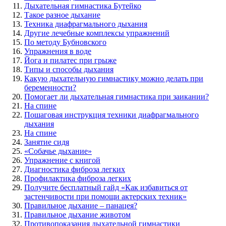
Дыхательная гимнастика Бутейко
Такое разное дыхание
Техника диафрагмального дыхания
Другие лечебные комплексы упражнений
По методу Бубновского
Упражнения в воде
Йога и пилатес при грыже
Типы и способы дыхания
Какую дыхательную гимнастику можно делать при
беременности?
Помогает ли дыхательная гимнастика при заикании?
На спине
Пошаговая инструкция техники диафрагмального
дыхания
На спине
Занятие сидя
«Собачье дыхание»
Упражнение с книгой
Диагностика фиброза легких
Профилактика фиброза легких
Получите бесплатный гайд «Как избавиться от
застенчивости при помощи актерских техник»
Правильное дыхание – панацея?
Правильное дыхание животом
Противопоказания дыхательной гимнастики