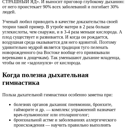
СТРАШНЫЙ ЯД». И выносит приговор глубокому дыханию:
от него проистекает 90% всех заболеваний и погибает 30%
людей.
Ученый любил приводить в качестве доказательства своей
теории такой пример. В утробе матери в 2 раза больше
углекислоты, чем снаружи, и в 3-4 раза меньше кислорода. А
плод существует и развивается. И когда он рождается,
воздушная среда оказывается для него ядовитой. Поэтому
удивительно мудрой является традиция туго пеленать
новорожденного (на Востоке вообще его привязывали
веревками к дощечкам). Так уменьшают дыхание младенца,
чтобы он не «задохнулся» от кислорода.
Когда полезна дыхательная
гимнастика
Польза дыхательной гимнастики особенно заметна при:
болезнях органов дыхания: пневмонии, бронхите,
гайморите и др. — комплекс упражнений назначает
врач-пульмонолог или отоларинголог;
бронхиальной астме и заболеваниях аллергического
происхождения — научить правильно выполнять