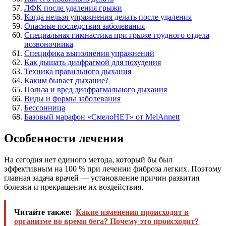
ЛФК после удаления грыжи
Когда нельзя упражнения делать после удаления
Опасные последствия заболевания
Специальная гимнастика при грыже грудного отдела
позвоночника
Специфика выполнения упражнений
Как дышать диафрагмой для похудения
Техника правильного дыхания
Каким бывает дыхание?
Польза и вред диафрагмального дыхания
Виды и формы заболевания
Бессонница
Базовый марафон «СмелоНЕТ» от MelAnnett
Особенности лечения
На сегодня нет единого метода, который бы был
эффективным на 100 % при лечении фиброза легких. Поэтому
главная задача врачей — установление причин развития
болезни и прекращение их воздействия.
Читайте также:
Какие изменения происходят в
организме во время бега? Почему это происходит?