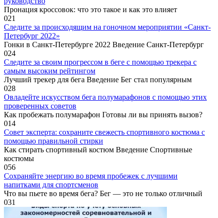
руководство
Пронация кроссовок: что это такое и как это влияет
0
21
Следите за происходящим на гоночном мероприятии «Санкт-
Петербург 2022»
Гонки в Санкт-Петербурге 2022 Введение Санкт-Петербург
0
24
Следите за своим прогрессом в беге с помощью трекера с
самым высоким рейтингом
Лучший трекер для бега Введение Бег стал популярным
0
28
Овладейте искусством бега полумарафонов с помощью этих
проверенных советов
Как пробежать полумарафон Готовы ли вы принять вызов?
0
14
Совет эксперта: сохраните свежесть спортивного костюма с
помощью правильной стирки
Как стирать спортивный костюм Введение Спортивные
костюмы
0
56
Сохраняйте энергию во время пробежек с лучшими
напитками для спортсменов
Что вы пьете во время бега? Бег — это не только отличный
0
31