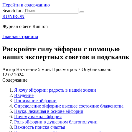
Перейти к содержанию
Search for:
RUNIRON
Журнал о беге Runiron
Главная страница
Раскройте силу эйфории с помощью
наших экспертных советов и подсказок
Автор
На чтение
5 мин.
Просмотров
7
Опубликовано
12.02.2024
Содержание
Я хочу эйфории: радость в нашей жизни
Введение
Понимание эйфории
Определение эйфории: высшее состояние блаженства
Наука, лежащая в основе эйфории
Почему важна эйфория
Роль эйфории в душевном благополучии
Важность поиска счастья