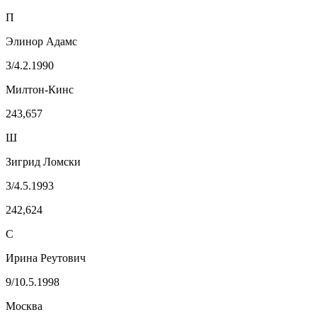
П
Элинор Адамс
3/4.2.1990
Милтон-Кинс
243,657
Ш
Зигрид Ломски
3/4.5.1993
242,624
С
Ирина Реутович
9/10.5.1998
Москва