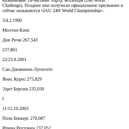
называемые 24-часовые Уорлд Челлендж (24h World
Challenge). Позднее они получили официальное признание и
сейчас называются «IAU 24H World Championship».
3/4.2.1990
Милтон-Кинс
Дон Ричи 267,543
237,861
22/23.9.2001
Сан-Джованни-Лупатото
Янис Курос 275,829
Эдит Берсеш 235,030
I
11/12.10.2003
Поль Беккерс 270,087
Ирина Реутович 237,052