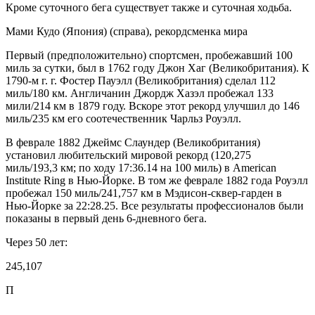
Кроме суточного бега существует также и суточная ходьба.
Мами Кудо (Япония) (справа), рекордсменка мира
Первый (предположительно) спортсмен, пробежавший 100
миль за сутки, был в 1762 году Джон Хаг (Великобритания). К
1790-м г. г. Фостер Пауэлл (Великобритания) сделал 112
миль/180 км. Англичанин Джордж Хазэл пробежал 133
мили/214 км в 1879 году. Вскоре этот рекорд улучшил до 146
миль/235 км его соотечественник Чарльз Роуэлл.
В феврале 1882 Джеймс Слаундер (Великобритания)
установил любительский мировой рекорд (120,275
миль/193,3 км; по ходу 17:36.14 на 100 миль) в American
Institute Ring в Нью-Йорке. В том же феврале 1882 года Роуэлл
пробежал 150 миль/241,757 км в Мэдисон-сквер-гарден в
Нью-Йорке за 22:28.25. Все результаты профессионалов были
показаны в первый день 6-дневного бега.
Через 50 лет:
245,107
П