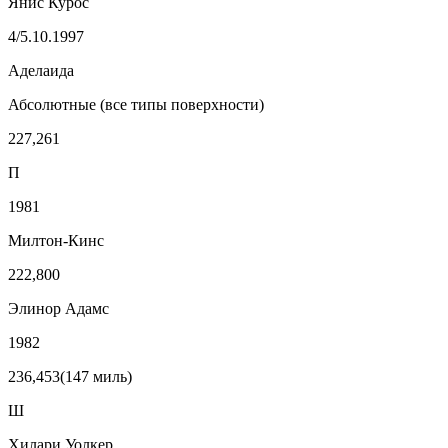
Янис Курос
4/5.10.1997
Аделаида
Абсолютные (все типы поверхности)
227,261
П
1981
Милтон-Кинс
222,800
Элинор Адамс
1982
236,453(147 миль)
Ш
Хилари Уолкер