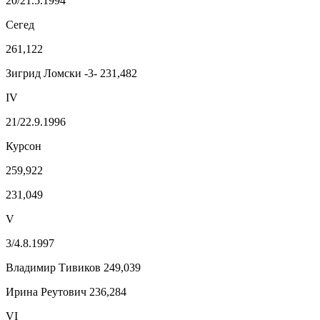
20/21.5.1994
Сегед
261,122
Зигрид Ломски -3- 231,482
IV
21/22.9.1996
Курсон
259,922
231,049
V
3/4.8.1997
Владимир Тивиков 249,039
Ирина Реутович 236,284
VI