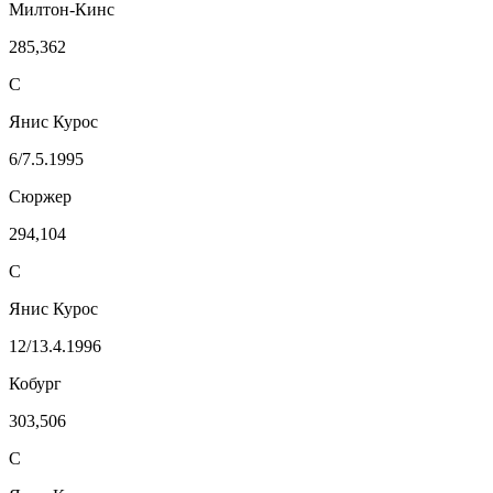
Милтон-Кинс
285,362
С
Янис Курос
6/7.5.1995
Сюржер
294,104
С
Янис Курос
12/13.4.1996
Кобург
303,506
С