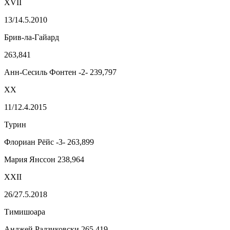
XVII
13/14.5.2010
Брив-ла-Гайард
263,841
Анн-Сесиль Фонтен -2- 239,797
XX
11/12.4.2015
Турин
Флориан Рёйс -3- 263,899
Мария Янссон 238,964
XXII
26/27.5.2018
Тимишоара
Анджей Радзиковски 265,419