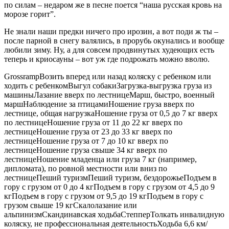
по силам – недаром же в песне поется “наша русская кровь на
морозе горит”.
Не знали наши предки ничего про ирозин, а вот поди ж ты –
после парной в снегу валялись, в прорубь окунались и вообще
любили зиму. Ну, а для совсем продвинутых худеющих есть
теперь и криосауны – вот уж где подрожать можно вволю.
GrossrampВозить вперед или назад коляску с ребенком или
ходить с ребенкомВыгул собакиЗагрузка-выгрузка груза из
машиныЛазание вверх по лестницеМарш, быстро, военный
маршНаблюдение за птицамиНошение груза вверх по
лестнице, общая нагрузкаНошение груза от 0,5 до 7 кг вверх
по лестницеНошение груза от 11 до 22 кг вверх по
лестницеНошение груза от 23 до 33 кг вверх по
лестницеНошение груза от 7 до 10 кг вверх по
лестницеНошение груза свыше 34 кг вверх по
лестницеНошение младенца или груза 7 кг (например,
дипломата), по ровной местности или вниз по
лестницеПеший туризмПеший туризм, бездорожьеПодъем в
гору с грузом от 0 до 4 кгПодъем в гору с грузом от 4,5 до 9
кгПодъем в гору с грузом от 9,5 до 19 кгПодъем в гору с
грузом свыше 19 кгСкалолазание или
альпинизмСкандинавская ходьбаСтепперТолкать инвалидную
коляску, не профессиональная деятельностьХодьба 6,6 км/