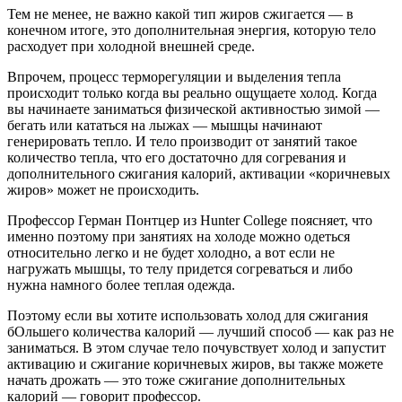
Тем не менее, не важно какой тип жиров сжигается — в
конечном итоге, это дополнительная энергия, которую тело
расходует при холодной внешней среде.
Впрочем, процесс терморегуляции и выделения тепла
происходит только когда вы реально ощущаете холод. Когда
вы начинаете заниматься физической активностью зимой —
бегать или кататься на лыжах — мышцы начинают
генерировать тепло. И тело производит от занятий такое
количество тепла, что его достаточно для согревания и
дополнительного сжигания калорий, активации «коричневых
жиров» может не происходить.
Профессор Герман Понтцер из Hunter College поясняет, что
именно поэтому при занятиях на холоде можно одеться
относительно легко и не будет холодно, а вот если не
нагружать мышцы, то телу придется согреваться и либо
нужна намного более теплая одежда.
Поэтому если вы хотите использовать холод для сжигания
бОльшего количества калорий — лучший способ — как раз не
заниматься. В этом случае тело почувствует холод и запустит
активацию и сжигание коричневых жиров, вы также можете
начать дрожать — это тоже сжигание дополнительных
калорий — говорит профессор.