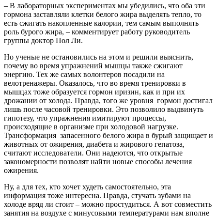
– В лабораторных экспериментах мы убедились, что оба эти
гормона заставляли клетки белого жира выделять тепло, то
есть сжигать накопленные калории, тем самым выполнять
роль бурого жира, – комментирует работу руководитель
группы доктор Пол Ли.
Но ученые не остановились на этом и решили выяснить,
почему во время упражнений мышцы также сжигают
энергию. Тех же самых волонтеров посадили на
велотренажеры. Оказалось, что во время тренировки в
мышцах тоже образуется гормон иризин, как и при их
дрожании от холода. Правда, того же уровня гормон достигал
лишь после часовой тренировки. Это позволило выдвинуть
гипотезу, что упражнения имитируют процессы,
происходящие в организме при холодовой нагрузке.
Трансформация запасенного белого жира в бурый защищает и
животных от ожирения, диабета и жирового гепатоза,
считают исследователи. Они надеются, что открытые
закономерности позволят найти новые способы лечения
ожирения.
Ну, а для тех, кто хочет худеть самостоятельно, эта
информация тоже интересна. Правда, стучать зубами на
холоде вряд ли стоит – можно простудиться. А вот совместить
занятия на воздухе с минусовыми температурами нам вполне