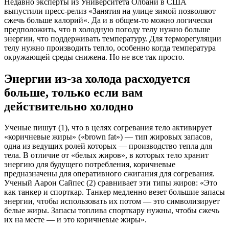
Недавно эксперты из Университета Олбани в США
выпустили пресс-релиз «Занятия на улице зимой позволяют
сжечь больше калорий«. Да и в общем-то можно логически
предположить, что в холодную погоду телу нужно больше
энергии, что поддерживать температуру. Для терморегуляции
телу нужно производить тепло, особенно когда температура
окружающей среды снижена. Но не все так просто.
Энергии из-за холода расходуется
больше, только если вам
действительно холодно
Ученые пишут (1), что в целях согревания тело активирует
«коричневые жиры» («brown fat») — тип жировых запасов,
одна из ведущих ролей которых — производство тепла для
тела. В отличие от «белых жиров», в которых тело хранит
энергию для будущего потребления, коричневые
предназначены для оперативного сжигания для согревания.
Ученый Аарон Сайпес (2) сравнивает эти типы жиров: «Это
как танкер и спорткар. Танкер медленно везет большие запасы
энергии, чтобы использовать их потом — это символизирует
белые жиры. Запасы топлива спорткару нужны, чтобы сжечь
их на месте — и это коричневые жиры».