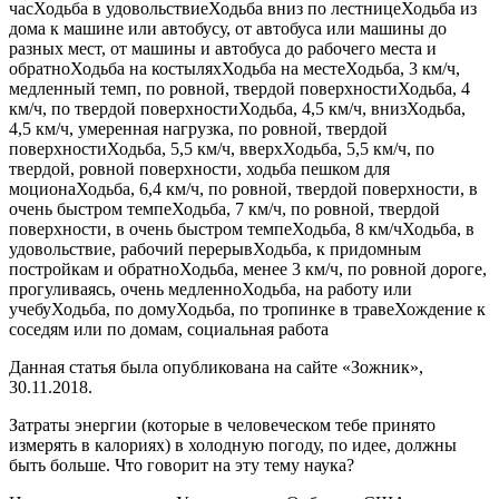
часХодьба в удовольствиеХодьба вниз по лестницеХодьба из
дома к машине или автобусу, от автобуса или машины до
разных мест, от машины и автобуса до рабочего места и
обратноХодьба на костыляхХодьба на местеХодьба, 3 км/ч,
медленный темп, по ровной, твердой поверхностиХодьба, 4
км/ч, по твердой поверхностиХодьба, 4,5 км/ч, внизХодьба,
4,5 км/ч, умеренная нагрузка, по ровной, твердой
поверхностиХодьба, 5,5 км/ч, вверхХодьба, 5,5 км/ч, по
твердой, ровной поверхности, ходьба пешком для
моционаХодьба, 6,4 км/ч, по ровной, твердой поверхности, в
очень быстром темпеХодьба, 7 км/ч, по ровной, твердой
поверхности, в очень быстром темпеХодьба, 8 км/чХодьба, в
удовольствие, рабочий перерывХодьба, к придомным
постройкам и обратноХодьба, менее 3 км/ч, по ровной дороге,
прогуливаясь, очень медленноХодьба, на работу или
учебуХодьба, по домуХодьба, по тропинке в травеХождение к
соседям или по домам, социальная работа
Данная статья была опубликована на сайте «Зожник»,
30.11.2018.
Затраты энергии (которые в человеческом тебе принято
измерять в калориях) в холодную погоду, по идее, должны
быть больше. Что говорит на эту тему наука?