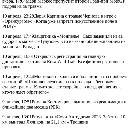
вчера, 17:04Марк Маркес пропустит второй Гран-при MotoGP
подряд из-за травмы
10 апреля, 23:28Дарья Карпина о травме Чернова в игре с
«Оренбургом»: «Когда уже запретят искусственное поле в
РПЛ?»
10 апреля, 17:49Защитника «Монпелье» Сако заменили из-за
судорог в матче с «Тулузой». Это вызвано обезвоживанием из-
за поста в Рамадан
10 апреля, 16:01Открылась регистрация на главную
дистанцию фестиваля Rosa Wild Trail. Все финишеры получат
призовые
10 апреля, 12:44Мостовой находится в больнице из-за проблем
со спиной: «Плановое лечение раз в полгода – беспокоят
старые травмы. Кто-то желает скорейшего выздоровления, а
кто-то ждет обратного»
9 апреля, 17:51Романа Костомарова выпишут из реанимации в
ближайшие два месяца (РБК)
9 апреля, 13:01Результаты «Сочи Автодром» 2023. Забег на 10
км выиграл Ляликов, на 21,1 км – Трошкин