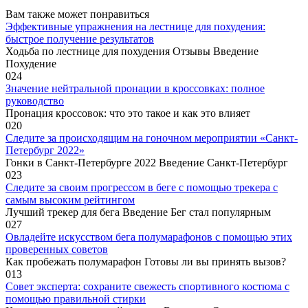
Вам также может понравиться
Эффективные упражнения на лестнице для похудения:
быстрое получение результатов
Ходьба по лестнице для похудения Отзывы Введение
Похудение
0
24
Значение нейтральной пронации в кроссовках: полное
руководство
Пронация кроссовок: что это такое и как это влияет
0
20
Следите за происходящим на гоночном мероприятии «Санкт-
Петербург 2022»
Гонки в Санкт-Петербурге 2022 Введение Санкт-Петербург
0
23
Следите за своим прогрессом в беге с помощью трекера с
самым высоким рейтингом
Лучший трекер для бега Введение Бег стал популярным
0
27
Овладейте искусством бега полумарафонов с помощью этих
проверенных советов
Как пробежать полумарафон Готовы ли вы принять вызов?
0
13
Совет эксперта: сохраните свежесть спортивного костюма с
помощью правильной стирки