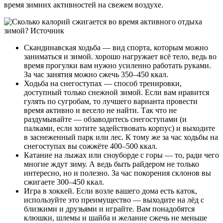
время зимних активностей на свежем воздухе.
Скандинавская ходьба — вид спорта, которым можно
заниматься и зимой. хорошо нагружает всё тело, ведь во
время прогулки вам нужно усиленно работать руками.
За час занятия можно сжечь 350–450 ккал.
Ходьба на снегоступах — способ тренировки,
доступный только снежной зимой. Если вам нравится
гулять по сугробам, то лучшего варианта провести
время активно и весело не найти. Так что не
раздумывайте — обзаводитесь снегоступами (и
палками, если хотите задействовать корпус) и выходите
в заснеженный парк или лес. К тому же за час ходьбы на
снегоступах вы сожжёте 400–500 ккал.
Катание на лыжах или сноуборде с горы — то, ради чего
многие ждут зиму. А ведь быть райдером не только
интересно, но и полезно. За час покорения склонов вы
сжигаете 300–450 ккал.
Игра в хоккей. Если возле вашего дома есть каток,
используйте это преимущество — выходите на лёд с
близкими и друзьями и играйте. Вам понадобятся
клюшки, шлемы и шайба и желание сжечь не меньше