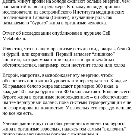
Десять минут дрожи на холоде сжигают больше энергии, чем
час занятий на велотренажере. К такому выводу пришли
исследователи из австралийского Института медицинских
исследований Гарвана (Сидней), изучавшие роль так
называемого “бурого” жира в организме человека.
Отчет об исследовании опубликован в журнале Cell
Metabolizm.
Известно, что в нашем организме есть два вида жира – белый
и бурый, или коричевый. Первый запасает “лишнюю”
энергию, которая может пригодиться в чрезвычайных
обстоятельствах, например, если наступит голод или холод.
Второй, напротив, высвобождает эту энергию, чтобы
обеспечить постоянный уровень температуры тела. Каждые
50 граммов белого жира запасают примерно 300 ккал, а
каждые 50 г жира бурого эти 300 ккал сжигают. Больше всего
бурого жира в организме новорожденных – он обеспечивает
им температурный баланс, пока системы терморегуляции еще
не сформированы полностью. У взрослых его гораздо меньше,
но все же есть.
Ученые давно ищут способы увеличить количество бурого
жира в организме взрослых, надеясь тем самым “включить”
природные механизмы борьбы с ожирением и