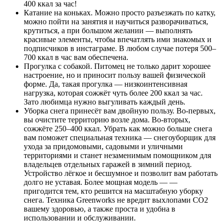
400 ккал за час!
Катание на коньках. Можно просто разъезжать по катку,
можно пойти на занятия и научиться разворачиваться,
крутиться, а при большом желании — выполнять
красивые элементы, чтобы впечатлять ими знакомых и
подписчиков в инстаграме. В любом случае потеря 500–
700 ккал в час вам обеспечена.
Прогулка с собакой. Питомец не только дарит хорошее
настроение, но и приносит пользу вашей физической
форме. Да, такая прогулка — низкоинтенсивная
нагрузка, которая сожжёт чуть более 200 ккал за час.
Зато любимца нужно выгуливать каждый день.
Уборка снега принесёт вам двойную пользу. Во-первых,
вы очистите территорию возле дома. Во-вторых,
сожжёте 250–400 ккал. Убрать как можно больше снега
вам поможет специальная техника — снегоуборщик для
ухода за придомовыми, садовыми и уличными
территориями и станет незаменимым помощником для
владельцев отдельных гаражей в зимний период.
Устройство лёгкое и бесшумное и позволит вам работать
долго не уставая. Более мощная модель — —
пригодится тем, кто решится на масштабную уборку
снега. Техника Greenworks не вредит выхлопами СО2
вашему здоровью, а также проста и удобна в
использовании и обслуживании.