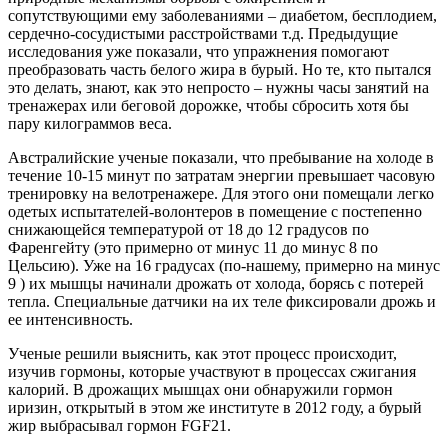
сопутствующими ему заболеваниями – диабетом, бесплодием,
сердечно-сосудистыми расстройствами т.д. Предыдущие
исследования уже показали, что упражнения помогают
преобразовать часть белого жира в бурый. Но те, кто пытался
это делать, знают, как это непросто – нужны часы занятий на
тренажерах или беговой дорожке, чтобы сбросить хотя бы
пару килограммов веса.
Австралийские ученые показали, что пребывание на холоде в
течение 10-15 минут по затратам энергии превышает часовую
тренировку на велотренажере. Для этого они помещали легко
одетых испытателей-волонтеров в помещение с постепенно
снижающейся температурой от 18 до 12 градусов по
Фаренгейту (это примерно от минус 11 до минус 8 по
Цельсию). Уже на 16 градусах (по-нашему, примерно на минус
9 ) их мышцы начинали дрожать от холода, борясь с потерей
тепла. Специальные датчики на их теле фиксировали дрожь и
ее интенсивность.
Ученые решили выяснить, как этот процесс происходит,
изучив гормоны, которые участвуют в процессах сжигания
калорий. В дрожащих мышцах они обнаружили гормон
иризин, открытый в этом же институте в 2012 году, а бурый
жир выбрасывал гормон FGF21.