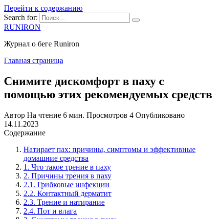
Перейти к содержанию
Search for:
RUNIRON
Журнал о беге Runiron
Главная страница
Снимите дискомфорт в паху с
помощью этих рекомендуемых средств
Автор
На чтение
6 мин.
Просмотров
4
Опубликовано
14.11.2023
Содержание
Натирает пах: причины, симптомы и эффективные
домашние средства
1. Что такое трение в паху
2. Причины трения в паху
2.1. Грибковые инфекции
2.2. Контактный дерматит
2.3. Трение и натирание
2.4. Пот и влага