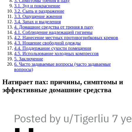
3. Симптомы трения в паху
3.1. Зуд и покраснение
3.2. Сыпь и раздражение
3.3. Ощущение жжения
3.4. Запах и выделения
4. Домашние средства от трения в паху
4.1. Соблюдение надлежащей гигиены
4.2. Нанесение местных противогрибковых кремов
4.3. Ношение свободной одежды
4.4. Поддержание сухости помещения
4.5. Использование холодных компрессов
5. Заключение
6. Часто задаваемые вопросы (часто задаваемые
вопросы)
Натирает пах: причины, симптомы и
эффективные домашние средства