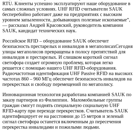
RTU. Клиенты успешно эксплуатируют наше оборудование в
самых сложных условиях. UHF RFID считыватели SAUK
бесперебойно работают даже на предприятиях с высоким
уровнем запыленности, добывающих полезные ископаемые”,
— рассказал Андрей Красовский, руководитель компании
SAUK, кандидат технических наук.
Российское RFID – оборудование SAUK обеспечит
безопасность престарелых и инвалидов в мегаполисахСегодня
улицы мегаполисов превращены в полосу препятствий для
инвалидов и престарелых. И слишком короткий сигнал
светофора создает огромную проблему, которая легко
решается с помощью нашего UHF RFID-оборудования.
Радиочастотная идентификация UHF Passive RFID на высоких
частотах 860 – 960 МГц обеспечит безопасность инвалидов на
перекрестках и свободу перемещений по мегаполису.
Инновационная технология разработана компанией SAUK по
заказу партнеров из Филиппин. Маломобильные группы
граждан смогут поднять специальную социальную UHF
RFID-карту при переходе перекрестков. Считыватель SAUK
идентифицирует ее на расстоянии до 15 метров и зеленый
сигнал светофора останется включенным до пересечения
перекрестка инвалидами и пожилыми людьми.