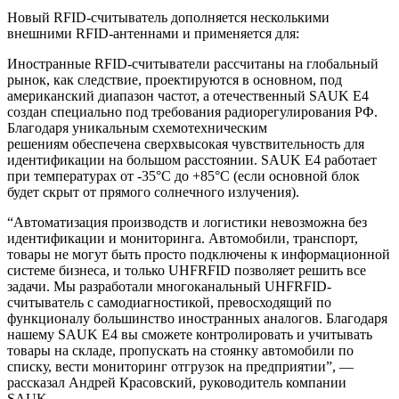
Новый RFID-считыватель дополняется несколькими
внешними RFID-антеннами и применяется для:
Иностранные RFID-считыватели рассчитаны на глобальный
рынок, как следствие, проектируются в основном, под
американский диапазон частот, а отечественный SAUK E4
создан специально под требования радиорегулирования РФ.
Благодаря уникальным схемотехническим
решениям обеспечена сверхвысокая чувствительность для
идентификации на большом расстоянии. SAUK E4 работает
при температурах от -35°C до +85°C (если основной блок
будет скрыт от прямого солнечного излучения).
“Автоматизация производств и логистики невозможна без
идентификации и мониторинга. Автомобили, транспорт,
товары не могут быть просто подключены к информационной
системе бизнеса, и только UHFRFID позволяет решить все
задачи. Мы разработали многоканальный UHFRFID-
считыватель с самодиагностикой, превосходящий по
функционалу большинство иностранных аналогов. Благодаря
нашему SAUK E4 вы сможете контролировать и учитывать
товары на складе, пропускать на стоянку автомобили по
списку, вести мониторинг отгрузок на предприятии”, —
рассказал Андрей Красовский, руководитель компании
SAUK.