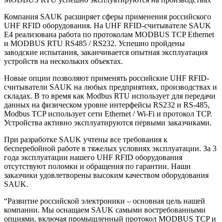
Компания SAUK расширяет сферы применения российского
UHF RFID оборудования. На UHF RFID-считывателе SAUK
E4 реализована работа по протоколам MODBUS TCP Ethernet
и MODBUS RTU RS485 / RS232. Успешно пройдены
заводские испытания, заканчивается опытная эксплуатация
устройств на нескольких объектах.
Новые опции позволяют применять российские UHF RFID-
считыватели SAUK на любых предприятиях, производствах и
складах. В то время как Modbus RTU использует для передачи
данных на физическом уровне интерфейсы RS232 и RS-485,
Modbus TCP использует сети Ethernet / Wi-Fi и протокол TCP.
Устройства активно эксплуатируются первыми заказчиками.
При разработке SAUK учтены все требования к
бесперебойной работе в тяжелых условиях эксплуатации. За 3
года эксплуатации нашего UHF RFID оборудования
отсутствуют поломки и обращения по гарантии. Наши
заказчики удовлетворены высоким качеством оборудования
SAUK.
“Развитие российской электроники – основная цель нашей
компании. Мы оснащаем SAUK самыми востребованными
опциями, включая промышленный протокол MODBUS TCP и