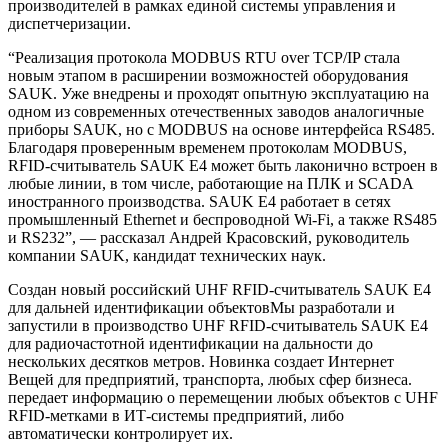
производителей в рамках единой системы управления и
диспетчеризации.
“Реализация протокола MODBUS RTU over TCP/IP стала
новым этапом в расширении возможностей оборудования
SAUK. Уже внедрены и проходят опытную эксплуатацию на
одном из современных отечественных заводов аналогичные
приборы SAUK, но с MODBUS на основе интерфейса RS485.
Благодаря проверенным временем протоколам MODBUS,
RFID-считыватель SAUK E4 может быть лаконично встроен в
любые линии, в том числе, работающие на ПЛК и SCADA
иностранного производства. SAUK E4 работает в сетях
промышленный Ethernet и беспроводной Wi-Fi, а также RS485
и RS232”, — рассказал Андрей Красовский, руководитель
компании SAUK, кандидат технических наук.
Создан новый российский UHF RFID-считыватель SAUK E4
для дальней идентификации объектовМы разработали и
запустили в производство UHF RFID-считыватель SAUK E4
для радиочастотной идентификации на дальности до
нескольких десятков метров. Новинка создает Интернет
Вещей для предприятий, транспорта, любых сфер бизнеса.
передает информацию о перемещении любых объектов с UHF
RFID-метками в ИТ-системы предприятий, либо
автоматически контролирует их.