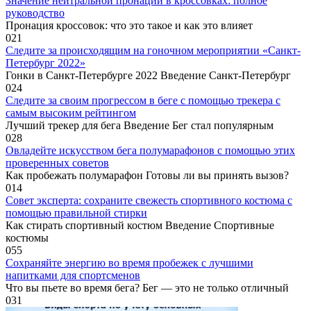
Значение нейтральной пронации в кроссовках: полное
руководство
Пронация кроссовок: что это такое и как это влияет
0
21
Следите за происходящим на гоночном мероприятии «Санкт-
Петербург 2022»
Гонки в Санкт-Петербурге 2022 Введение Санкт-Петербург
0
24
Следите за своим прогрессом в беге с помощью трекера с
самым высоким рейтингом
Лучший трекер для бега Введение Бег стал популярным
0
28
Овладейте искусством бега полумарафонов с помощью этих
проверенных советов
Как пробежать полумарафон Готовы ли вы принять вызов?
0
14
Совет эксперта: сохраните свежесть спортивного костюма с
помощью правильной стирки
Как стирать спортивный костюм Введение Спортивные
костюмы
0
55
Сохраняйте энергию во время пробежек с лучшими
напитками для спортсменов
Что вы пьете во время бега? Бег — это не только отличный
0
31