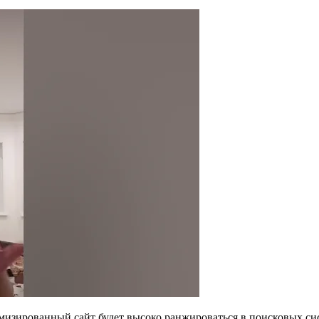
мизированный сайт будет высоко ранжироваться в поисковых си