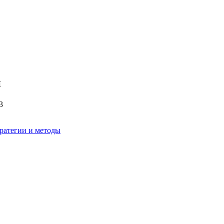
й
3
тратегии и методы