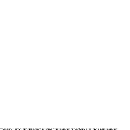
стемах, что приведет к увеличению трафика и повышению