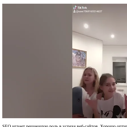
SEO играет решающую роль в успехе веб-сайтов. Хорошо опти