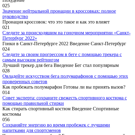
Похудение
0
25
Значение нейтральной пронации в кроссовках: полное
руководство
Пронация кроссовок: что это такое и как это влияет
0
21
Следите за происходящим на гоночном мероприятии «Санкт-
Петербург 2022»
Гонки в Санкт-Петербурге 2022 Введение Санкт-Петербург
0
24
Следите за своим прогрессом в беге с помощью трекера с
самым высоким рейтингом
Лучший трекер для бега Введение Бег стал популярным
0
28
Овладейте искусством бега полумарафонов с помощью этих
проверенных советов
Как пробежать полумарафон Готовы ли вы принять вызов?
0
14
Совет эксперта: сохраните свежесть спортивного костюма с
помощью правильной стирки
Как стирать спортивный костюм Введение Спортивные
костюмы
0
56
Сохраняйте энергию во время пробежек с лучшими
напитками для спортсменов