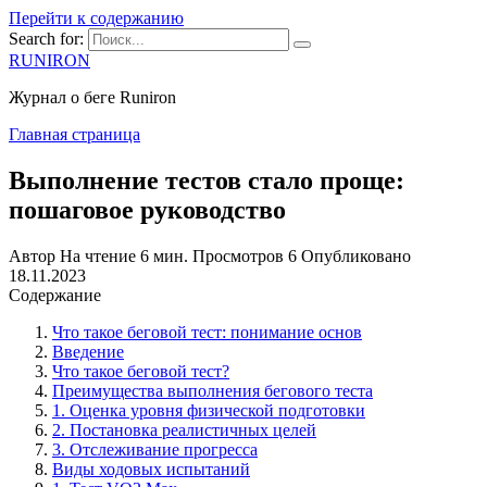
Перейти к содержанию
Search for:
RUNIRON
Журнал о беге Runiron
Главная страница
Выполнение тестов стало проще:
пошаговое руководство
Автор
На чтение
6 мин.
Просмотров
6
Опубликовано
18.11.2023
Содержание
Что такое беговой тест: понимание основ
Введение
Что такое беговой тест?
Преимущества выполнения бегового теста
1. Оценка уровня физической подготовки
2. Постановка реалистичных целей
3. Отслеживание прогресса
Виды ходовых испытаний