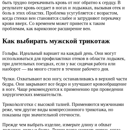
быть трудно перекачивать кровь от ног обратно к сердцу. В
результате кровь оседает в ногах и лодыжках, вызывая отек и
боль в этих областях. Проблема усугубляется с возрастом,
когда стенки вен становятся слабее и затрудняют перекачку
крови вверх. Со временем может привести к таким
проблемам, как варикозное расширение вен.
Как выбирать мужской трикотаж
Гольфы. Идеальный вариант на каждый день. Они могут
использоваться для профилактики отеков в области лодыжек,
при длительных поездках, если у вас сидячая работа или
наоборот — вы много стоите в течение рабочего дня.
Чулки. Охватывают всю ногу, останавливаясь в верхней части
бедра. Они закрывают все бедро и улучшают кровообращение
в ноге. Чаще рекомендуются к применению при проведении
хирургических вмешательств.
Трико/колготки с высокой талией. Применяются мужчинами
реже, чем другие виды компрессионного трикотажа, но
показаны при значительной отечности.
Прежде чем выбрать изделие, измерьте длину и обхват
лодыжки, икры и бедра. Лучше всего снимать мерки, когда