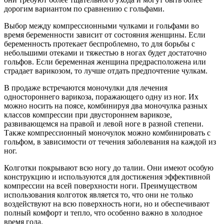
дорогим вариантом по сравнению с гольфами.
Выбор между компрессионными чулками и гольфами во
время беременности зависит от состояния женщины. Если
беременность протекает беспроблемно, то для борьбы с
небольшими отеками и тяжестью в ногах будет достаточно
гольфов. Если беременная женщина предрасположена или
страдает варикозом, то лучше отдать предпочтение чулкам.
В продаже встречаются моночулки для лечения
одностороннего варикоза, поражающего одну из ног. Их
можно носить на поясе, комбинируя два моночулка разных
классов компрессии при двустороннем варикозе,
развивающемся на правой и левой ноге в разной степени.
Также компрессионный моночулок можно комбинировать с
гольфом, в зависимости от течения заболевания на каждой из
ног.
Колготки покрывают всю ногу до талии. Они имеют особую
конструкцию и используются для достижения эффективной
компрессии на всей поверхности ноги. Преимуществом
использования колготок является то, что они не только
воздействуют на всю поверхность ноги, но и обеспечивают
полный комфорт и тепло, что особенно важно в холодное
время года.