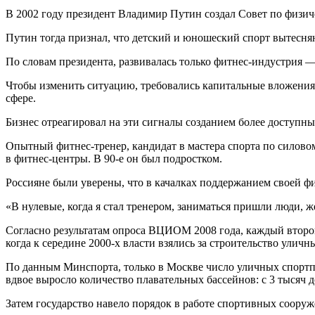
В 2002 году президент Владимир Путин создал Совет по физиче
Путин тогда признал, что детский и юношеский спорт вытесня
По словам президента, развивалась только фитнес-индустрия —
Чтобы изменить ситуацию, требовались капитальные вложения.
сфере.
Бизнес отреагировал на эти сигналы созданием более доступн
Опытный фитнес-тренер, кандидат в мастера спорта по силово
в фитнес-центры. В 90-е он был подростком.
Россияне были уверены, что в качалках поддержанием своей ф
«В нулевые, когда я стал тренером, заниматься пришли люди, 
Согласно результатам опроса ВЦИОМ 2008 года, каждый второ
когда к середине 2000-х власти взялись за строительство улич
По данным Минспорта, только в Москве число уличных спортплощ
вдвое выросло количество плавательных бассейнов: с 3 тысяч д
Затем государство навело порядок в работе спортивных соору