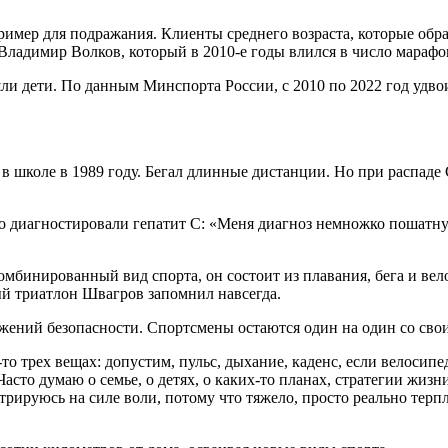
имер для подражания. Клиенты среднего возраста, которые обра
Владимир Волков, который в 2010-е годы влился в число марафо
и дети. По данным Минспорта России, с 2010 по 2022 год удвои
в школе в 1989 году. Бегал длинные дистанции. Но при распаде 
го диагностировали гепатит С: «Меня диагноз немножко пошатнул
омбинированный вид спорта, он состоит из плавания, бега и ве
й триатлон Швагров запомнил навсегда.
жений безопасности. Спортсмены остаются один на один со сво
 трех вещах: допустим, пульс, дыхание, каденс, если велосипед.
сто думаю о семье, о детях, о каких-то планах, стратегии жизни
рируюсь на силе воли, потому что тяжело, просто реально терпл