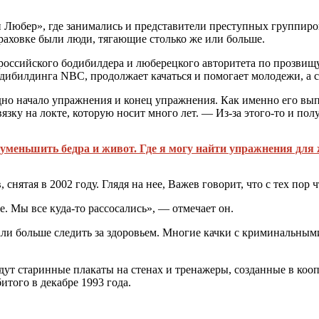
 Любер», где занимались и представители преступных группиров
раховке были люди, тягающие столько же или больше.
российского бодибилдера и люберецкого авторитета по прозвищу 
дибилдинга NBC, продолжает качаться и помогает молодежи, а 
но начало упражнения и конец упражнения. Как именно его выпо
зку на локте, которую носит много лет. — Из-за этого-то и пол
меньшить бедра и живот. Где я могу найти упражнения для 
снятая в 2002 году. Глядя на нее, Важев говорит, что с тех пор
 Мы все куда-то рассосались», — отмечает он.
али больше следить за здоровьем. Многие качки с криминальным
будут старинные плакаты на стенах и тренажеры, созданные в к
итого в декабре 1993 года.