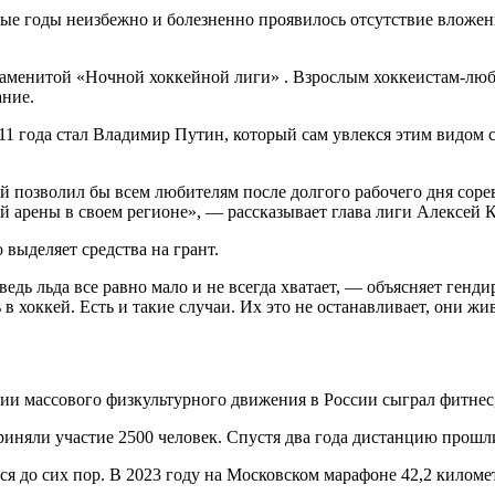
евые годы неизбежно и болезненно проявилось отсутствие вложен
наменитой «Ночной хоккейной лиги» . Взрослым хоккеистам-любит
ание.
1 года стал Владимир Путин, который сам увлекся этим видом с
 позволил бы всем любителям после долгого рабочего дня соревн
й арены в своем регионе», — рассказывает глава лиги Алексей 
выделяет средства на грант.
едь льда все равно мало и не всегда хватает, — объясняет ген
 в хоккей. Есть и такие случаи. Их это не останавливает, они ж
ии массового физкультурного движения в России сыграл фитнес,
иняли участие 2500 человек. Спустя два года дистанцию прошл
 до сих пор. В 2023 году на Московском марафоне 42,2 километ