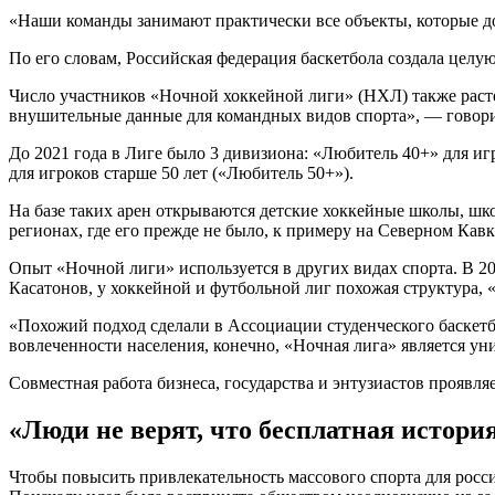
«Наши команды занимают практически все объекты, которые до
По его словам, Российская федерация баскетбола создала целу
Число участников «Ночной хоккейной лиги» (НХЛ) также растет 
внушительные данные для командных видов спорта», — говори
До 2021 года в Лиге было 3 дивизиона: «Любитель 40+» для иг
для игроков старше 50 лет («Любитель 50+»).
На базе таких арен открываются детские хоккейные школы, шко
регионах, где его прежде не было, к примеру на Северном Кавк
Опыт «Ночной лиги» используется в других видах спорта. В 2
Касатонов, у хоккейной и футбольной лиг похожая структура,
«Похожий подход сделали в Ассоциации студенческого баскетб
вовлеченности населения, конечно, «Ночная лига» является ун
Совместная работа бизнеса, государства и энтузиастов проявля
«Люди не верят, что бесплатная истори
Чтобы повысить привлекательность массового спорта для росси