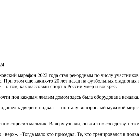
24
ковский марафон 2023 года стал рекордным по числу участнико
е. При этом еще каких-то 20 лет назад на футбольных стадионах
– о том, как массовый спорт в России умер и воскрес.
почти под каждым жилым домом здесь была оборудована качалка
подошел к двери в подвал — порталу во взрослый мужской мир с
нно спросил мальчик. Валеру узнали, он жил по соседству, потом
 «верх». «Тогда мало кто приседал. Те, кто тренировался в подв