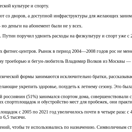
ской культуре и спорту.
ют со дворов, а доступной инфраструктуры для желающих занима
 но деньги на абонемент были не у всех.
 Путин поручил удвоить расходы на физкультуру и спорт уже с
ых фитнес-центров. Рынок в период 2004—2008 годов рос не мен
му троеборью и бегун-любитель Владимир Волков из Москвы — п
изической формы занимаются исключительно братки, рассказывае
желающие укрепить здоровье, похудеть к летнему сезону. Это бы
й россиянин (51%) занимался спортом дома, совершенствовали 
ных спортплощадок и обустройство мест для пробежек, они практ
адок с 2005 по 2021 год увеличилось почти в четыре раза: с 4 т
о 6,5 тысячи.
жений, чтобы те использовались по назначению. Символичным ст