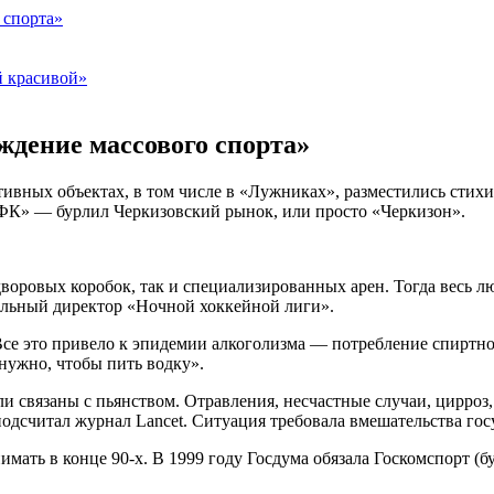
 спорта»
й красивой»
ждение массового спорта»
тивных объектах, в том числе в «Лужниках», разместились стих
К» — бурлил Черкизовский рынок, или просто «Черкизон».
 дворовых коробок, так и специализированных арен. Тогда весь 
альный директор «Ночной хоккейной лиги».
се это привело к эпидемии алкоголизма — потребление спиртно
нужно, чтобы пить водку».
и связаны с пьянством. Отравления, несчастные случаи, цирроз
подсчитал журнал Lancet. Ситуация требовала вмешательства гос
мать в конце 90-х. В 1999 году Госдума обязала Госкомспорт (