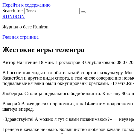
Перейти к содержанию
Search for:
RUNIRON
Журнал о беге Runiron
Главная страница
Жестокие игры телеигра
Автор
На чтение
18 мин.
Просмотров
3
Опубликовано
08.07.20
В России пик моды на любительский спорт и физкультуру. Мос
баскетбол и другие виды спорта, в том числе совершенно новы
подвальные качалки были оккупированы братками. «Газета.Ru» 
Люберцы. Столица подвального бодибилдинга. К началу 90-х 
Валерий Важев до сих пор помнит, как 14-летним подростком 
шагнул вперед.
«Здравствуйте! А можно я тут с вами позанимаюсь?» — неувере
Тренера в качалке не было. Большинство люберов качали только