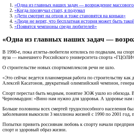
«Одна из главных наших задач — возрождение массового
«Когда прозвучал старт, я подумал
«Дети смотрят на отцов и тоже становятся на коньки»
«Люди не верят, что бесплатная история может быть тако
«Появятся чемпионы среди любителей»
«Одна из главных наших задач — возро
В 1990-е, пока атлеты-любители ютились по подвалам, на спор
вуза — нынешнего Российского университета спорта «ГЦОЛИФ
О строительстве новых спорткомплексов речи не шло.
«Это сейчас ведется планомерная работа по строительству как
Алексей Касатонов, двукратный олимпийский чемпион, генер
Спорт перестал быть модным, понятие ЗОЖ ушло из обихода. В
Черномырдин: «Вино нам нужно для здоровья. А здоровье нам 
Больше половины всех смертей трудоспособного населения был
заболевания выкосили 3 миллиона жизней с 1990 по 2001 год, 
Попытки привить россиянам любовь к спорту начали предприни
спорт и здоровый образ жизни.