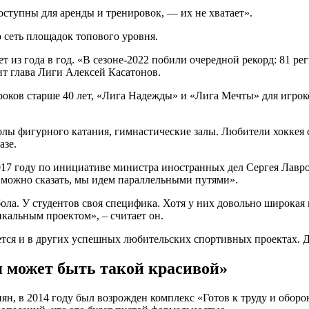
ступны для аренды и тренировок, — их не хватает».
ю сеть площадок топового уровня.
из года в год. «В сезоне-2022 побили очередной рекорд: 81 рег
т глава Лиги Алексей Касатонов.
роков старше 40 лет, «Лига Надежды» и «Лига Мечты» для игрок
лы фигурного катания, гимнастические залы. Любители хоккея с
азе.
017 году по инициативе министра иностранных дел Сергея Лавро
 «можно сказать, мы идем параллельными путями».
ола. У студентов своя специфика. Хотя у них довольно широкая 
икальным проектом», – считает он.
ется и в других успешных любительских спортивных проектах. Дв
я может быть такой красивой»
ян, в 2014 году был возрожден комплекс «Готов к труду и оборо