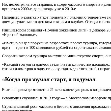
Но, несмотря на все старания, в сфере массового спорта в нул
приняты в 2000-е, дали плоды уже в 2010-е.
Например, нехватка катков привела к появлению теперь уже з
днем уступать место детским секциям и клубам. Отсюда и назв
Инициатором создания «Ночной хоккейной лиги» в декабре 201
«Красной машины».
«Именно он дал поручение разработать проект турнира, который
приз — грант в 100 миллионов рублей на строительство ледово
Соорганизатором турнира выступило министерство спорта, оно 
«Каждый год мы стараемся увеличивать количество площадок, в
сотни километров в одну сторону ездить для того, чтобы играть
«Когда прозвучал старт, я подумал
Если в первом десятилетии 21 века ключевую роль в возрожден
Революция случилась в 2013 году — в Московском марафоне пр
Стремительный рост массового бегового движения продолжается
советских времен.