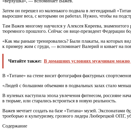
«верхушка», — вспоминает Важев.
Затем он перешел из маленького подвала в легендарный «Титан
выросшие веса, с которыми он работал. Нужно, чтобы на подст
Там Важев многому научился у Алексея Киреева, знаменитого 
тюремного прошлого. Сейчас он вице-президент Федерации бо
«Как мы раньше тренировались? Были плакаты, на которых вид
к примеру жим с груди, — вспоминает Валерий и кивает на повя
Читайте также:
В домашних условиях мужчинам можно у
В «Титане» на стене висит фотография фактурных спортсменов, 
«Людей с большими объемами в подвальных залах стало меньше.
В нулевых наступила эпоха увлечения фитнесом, россияне нач
в тюрьме, или старались встроиться в новую реальность.
Важев мечтает создать на базе «Титана» музей. Экспонатами 
троеборью и культуризму, грозного лидера Люберецкой ОПГ, уб
Содержание