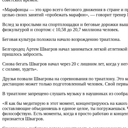
«Марафонцы — это ядро всего бегового движения в стране и пр
целью своих занятий «пробежать марафон», — говорит тренер 
Вслед за взрослыми на спортплощадки и беговые дорожки вышл
физкультурой и спортом: с 10,58 до 20,7 миллиона человек.
Беговая культура положила начало возрождению триатлона.
Белгородец Артем Швагров начал заниматься легкой атлетикой 
пришлось забросить.
Снова бегать Швагров начал через 20 с лишним лет, когда у не
с силами, худеть».
Друзья позвали Швагрова на соревнования по триатлону. Это к
дистанцию может только подготовленный человек. Свой первы
В триатлоне запрещено слушать музыку в наушниках из сообра
«Я как бы медитирую в этот момент, концентрируюсь на каких-то
составляющие объединяешь в единое целое, ты погружаешься. Ча
философствую. Есть моменты, когда я просто работаю и концент
признается Швагров.