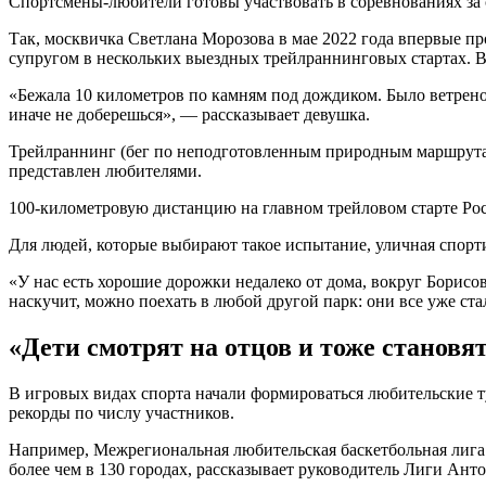
Спортсмены-любители готовы участвовать в соревнованиях за 
Так, москвичка Светлана Морозова в мае 2022 года впервые 
супругом в нескольких выездных трейлраннинговых стартах. В
«Бежала 10 километров по камням под дождиком. Было ветрено
иначе не доберешься», — рассказывает девушка.
Трейлраннинг (бег по неподготовленным природным маршрутам)
представлен любителями.
100-километровую дистанцию на главном трейловом старте Росси
Для людей, которые выбирают такое испытание, уличная спорти
«У нас есть хорошие дорожки недалеко от дома, вокруг Борисо
наскучит, можно поехать в любой другой парк: они все уже ст
«Дети смотрят на отцов и тоже становя
В игровых видах спорта начали формироваться любительские 
рекорды по числу участников.
Например, Межрегиональная любительская баскетбольная лига
более чем в 130 городах, рассказывает руководитель Лиги Ант