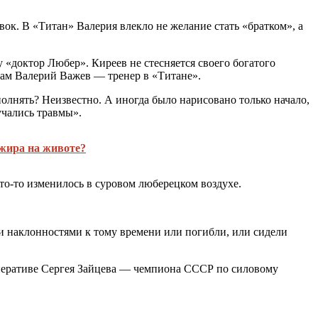
ок. В «Титан» Валерия влекло не желание стать «братком», а
«доктор Любер». Киреев не стесняется своего богатого
сам Валерий Важев — тренер в «Титане».
лнять? Неизвестно. А иногда было нарисовано только начало,
учались травмы».
жира на животе?
 что-то изменилось в суровом люберецком воздухе.
и наклонностями к тому времени или погибли, или сидели
ооперативе Сергея Зайцева — чемпиона СССР по силовому