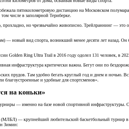
сотни километров от дома, осваивая новые виды спорта.
пробежала пятикилометровую дистанцию на Московском полумара
 том числе в заполярной Териберке.
, прохладно, но чрезвычайно живописно. Трейлраннинг — это от
 — новый вид спорта, возникший менее десяти лет назад. Он б
и Golden Ring Ultra Trail в 2016 году одолел 131 человек, в 20
вная инфраструктура критически важна. Бегут они по бездорожь
вских прудов. Там удобно бегать круглый год и днем и ночью. 
али благоустроенные и удобные для спортсменов».
тся на коньки»
турниры — именно на базе новой спортивной инфраструктуры. 
 (МЛБЛ) — крупнейший любительский баскетбольный турнир в Ев
он Зимин: