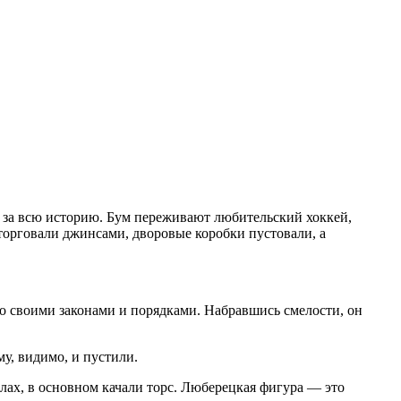
в за всю историю. Бум переживают любительский хоккей,
 торговали джинсами, дворовые коробки пустовали, а
.
о своими законами и порядками. Набравшись смелости, он
у, видимо, и пустили.
алах, в основном качали торс. Люберецкая фигура — это