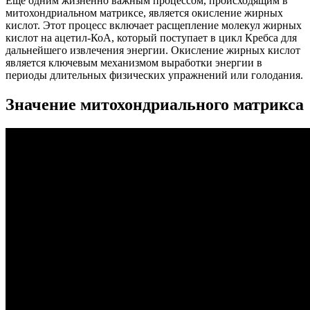
Еще одним жизненно важным процессом, происходящим в
митохондриальном матриксе, является окисление жирных
кислот. Этот процесс включает расщепление молекул жирных
кислот на ацетил-КоА, который поступает в цикл Кребса для
дальнейшего извлечения энергии. Окисление жирных кислот
является ключевым механизмом выработки энергии в
периоды длительных физических упражнений или голодания.
Значение митохондриального матрикса