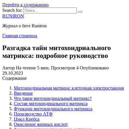
Перейти к содержанию
Search for:
RUNIRON
Журнал о беге Runiron
Главная страница
Разгадка тайн митохондриального
матрикса: подробное руководство
Автор
На чтение
5 мин.
Просмотров
4
Опубликовано
29.10.2023
Содержание
Митохондриальная матрица: клеточная электростанция
Введение
Что такое митохондриальный матрикс?
Состав митохондриального матрикса
Функции митохондриального матрикса
Производство АТФ
Цикл Кребса
Окисление жирных кислот