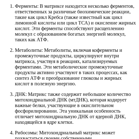
Ферменты: В матриксе находится несколько ферментов,
ответственных за различные биохимические реакции,
такие как цикл Кребса (также известный как цикл
лимонной кислоты или цикл ТСА) и окисление жирных
кислот. Эти ферменты способствуют расщеплению
молекул с образованием богатых энергией молекул,
таких как АТФ.
Метаболиты: Метаболиты, включая коферменты и
промежуточные продукты, циркулируют внутри
матрикса, участвуя в реакциях, катализируемых
ферментами. Эти метаболические промежуточные
продукты активно участвуют в таких процессах, как
синтез АТФ и преобразование глюкозы и жирных
кислот в полезную энергию.
ДНК: Матрикс также содержит небольшое количество
митохондриальной ДНК (мтДНК), которая кодирует
важные белки, участвующие в окислительном
фосфорилировании. Эта уникальная особенность
отличает митохондриальную ДНК от ядерной ДНК,
находящейся в ядре клетки.
Рибосомы: Митохондриальный матрикс может
похвастаться своими собственными