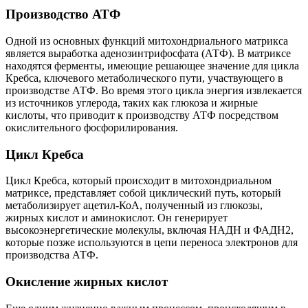
Производство АТФ
Одной из основных функций митохондриального матрикса
является выработка аденозинтрифосфата (АТФ). В матриксе
находятся ферменты, имеющие решающее значение для цикла
Кребса, ключевого метаболического пути, участвующего в
производстве АТФ. Во время этого цикла энергия извлекается
из источников углерода, таких как глюкоза и жирные
кислоты, что приводит к производству АТФ посредством
окислительного фосфорилирования.
Цикл Кребса
Цикл Кребса, который происходит в митохондриальном
матриксе, представляет собой циклический путь, который
метаболизирует ацетил-КоА, полученный из глюкозы,
жирных кислот и аминокислот. Он генерирует
высокоэнергетические молекулы, включая НАДН и ФАДН2,
которые позже используются в цепи переноса электронов для
производства АТФ.
Окисление жирных кислот