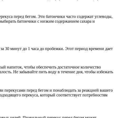
екуса перед бегом. Эти батончики часто содержат углеводы,
 выбирать батончики с низким содержанием сахара и
а 30 минут до 1 часа до пробежки. Этот период времени дает
ный напиток, чтобы обеспечить достаточное количество
ость. Не забывайте пить воду в течение дня, чтобы избежать
и перекусами перед бегом и понаблюдать за реакцией вашего
дходящего перекуса, который соответствует потребностям
говых целей. Правильный перекус перед бегом может