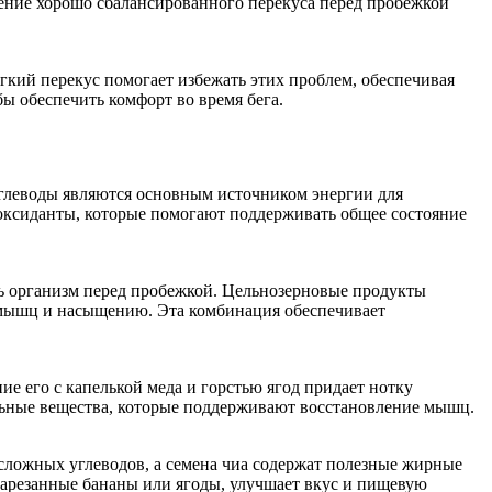
ение хорошо сбалансированного перекуса перед пробежкой
гкий перекус помогает избежать этих проблем, обеспечивая
ы обеспечить комфорт во время бега.
 Углеводы являются основным источником энергии для
оксиданты, которые помогают поддерживать общее состояние
ть организм перед пробежкой. Цельнозерновые продукты
 мышц и насыщению. Эта комбинация обеспечивает
ие его с капелькой меда и горстью ягод придает нотку
ельные вещества, которые поддерживают восстановление мышц.
сложных углеводов, а семена чиа содержат полезные жирные
нарезанные бананы или ягоды, улучшает вкус и пищевую