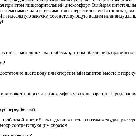
ая при этом пищеварительный дискомфорт. Выбирая питательные
у с семенами чиа и фруктами или энергетические батончики, вы 
айти идеальную закуску, соответствующую вашим индивидуальны
у!
нут до 1 часа до начала пробежки, чтобы обеспечить правильно
ом?
достаточно пьете воду или спортивный напиток вместе с переку
 она может привести к дискомфорту в пищеварении. Придержива
ус перед бегом?
пробежкой могут быть вздутие живота, спазмы желудка, расстро
выбор соответствующим образом.
дует избегать?