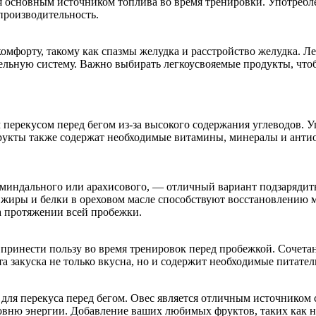
 основным источником топлива во время тренировки. Употребл
производительность.
омфорту, такому как спазмы желудка и расстройство желудка. Ле
льную систему. Важно выбирать легкоусвояемые продукты, чтоб
м перекусом перед бегом из-за высокого содержания углеводов.
рукты также содержат необходимые витамины, минералы и анти
р миндального или арахисового, — отличный вариант подзаряди
 жиры и белки в ореховом масле способствуют восстановлению
а протяжении всей пробежки.
 принести пользу во время тренировок перед пробежкой. Сочетан
та закуска не только вкусна, но и содержит необходимые питат
ля перекуса перед бегом. Овес является отличным источником 
ровню энергии. Добавление ваших любимых фруктов, таких как 