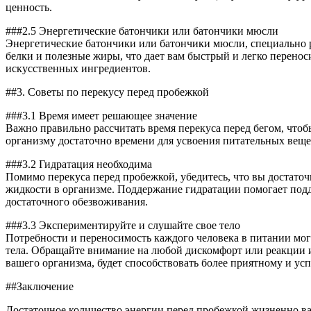
ценность.
###2.5 Энергетические батончики или батончики мюсли
Энергетические батончики или батончики мюсли, специально р
белки и полезные жиры, что дает вам быстрый и легко перено
искусственных ингредиентов.
##3. Советы по перекусу перед пробежкой
###3.1 Время имеет решающее значение
Важно правильно рассчитать время перекуса перед бегом, чтоб
организму достаточно времени для усвоения питательных веще
###3.2 Гидратация необходима
Помимо перекуса перед пробежкой, убедитесь, что вы достаточ
жидкости в организме. Поддержание гидратации помогает подд
достаточного обезвоживания.
###3.3 Экспериментируйте и слушайте свое тело
Потребности и переносимость каждого человека в питании мог
тела. Обращайте внимание на любой дискомфорт или реакции и
вашего организма, будет способствовать более приятному и ус
##Заключение
Достаточное количество энергии перед пробежкой жизненно в