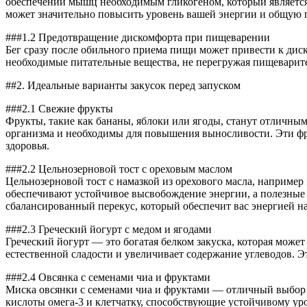
обеспечении мышц необходимым гликогеном, который является
может значительно повысить уровень вашей энергии и общую 
###1.2 Предотвращение дискомфорта при пищеварении
Бег сразу после обильного приема пищи может привести к диск
необходимые питательные вещества, не перегружая пищеварите
##2. Идеальные варианты закусок перед запуском
###2.1 Свежие фрукты
Фрукты, такие как бананы, яблоки или ягоды, станут отличны
организма и необходимы для повышения выносливости. Эти ф
здоровья.
###2.2 Цельнозерновой тост с ореховым маслом
Цельнозерновой тост с намазкой из орехового масла, наприме
обеспечивают устойчивое высвобождение энергии, а полезные
сбалансированный перекус, который обеспечит вас энергией н
###2.3 Греческий йогурт с медом и ягодами
Греческий йогурт — это богатая белком закуска, которая может
естественной сладости и увеличивает содержание углеводов. Э
###2.4 Овсянка с семенами чиа и фруктами
Миска овсянки с семенами чиа и фруктами — отличный выбор д
кислоты омега-3 и клетчатку, способствующие устойчивому у