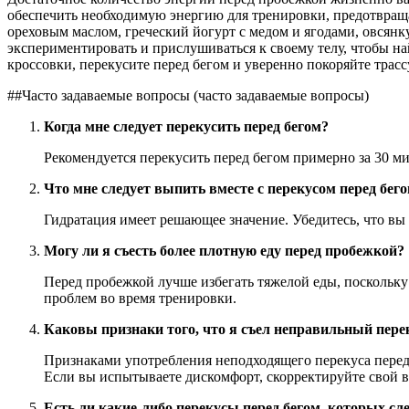
обеспечить необходимую энергию для тренировки, предотвращ
ореховым маслом, греческий йогурт с медом и ягодами, овсянк
экспериментировать и прислушиваться к своему телу, чтобы н
кроссовки, перекусите перед бегом и уверенно покоряйте трасс
##Часто задаваемые вопросы (часто задаваемые вопросы)
Когда мне следует перекусить перед бегом?
Рекомендуется перекусить перед бегом примерно за 30 ми
Что мне следует выпить вместе с перекусом перед бег
Гидратация имеет решающее значение. Убедитесь, что вы 
Могу ли я съесть более плотную еду перед пробежкой?
Перед пробежкой лучше избегать тяжелой еды, поскольку
проблем во время тренировки.
Каковы признаки того, что я съел неправильный перек
Признаками употребления неподходящего перекуса перед 
Если вы испытываете дискомфорт, скорректируйте свой 
Есть ли какие-либо перекусы перед бегом, которых сле