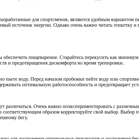
азработанные для спортсменов, являются удобным вариантом пер
симый источник энергии. Однако очень важно читать этикетку и
ы обеспечить пищеварение. Старайтесь перекусить как минимум з
ств и предотвращения дискомфорта во время тренировки.
но пьете воду. Перед началом пробежки пейте воду или спортив
ерживать оптимальную работоспособность и предотвращает устал
ут различаться. Очень важно поэкспериментировать с различным
 соответствующим образом корректируйте свой выбор. Выбор по
пешному бегу.
ажно для достижения оптимальных результатов и достижения бе