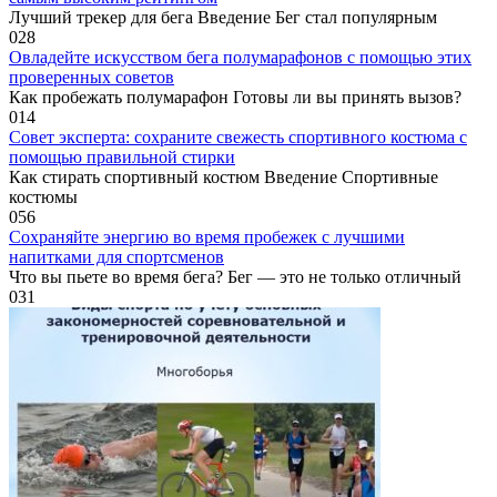
Лучший трекер для бега Введение Бег стал популярным
0
28
Овладейте искусством бега полумарафонов с помощью этих
проверенных советов
Как пробежать полумарафон Готовы ли вы принять вызов?
0
14
Совет эксперта: сохраните свежесть спортивного костюма с
помощью правильной стирки
Как стирать спортивный костюм Введение Спортивные
костюмы
0
56
Сохраняйте энергию во время пробежек с лучшими
напитками для спортсменов
Что вы пьете во время бега? Бег — это не только отличный
0
31