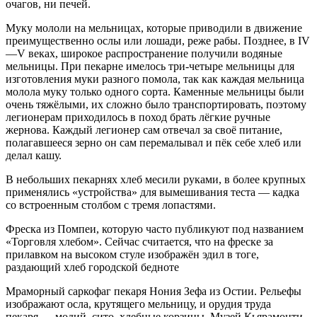
очагов, ни печей.
Муку мололи на мельницах, которые приводили в движение
преимущественно ослы или лошади, реже рабы. Позднее, в IV
—V веках, широкое распространение получили водяные
мельницы. При пекарне имелось три-четыре мельницы для
изготовления муки разного помола, так как каждая мельница
молола муку только одного сорта. Каменные мельницы были
очень тяжёлыми, их сложно было транспортировать, поэтому
легионерам приходилось в поход брать лёгкие ручные
жернова. Каждый легионер сам отвечал за своё питание,
полагавшееся зерно он сам перемалывал и пёк себе хлеб или
делал кашу.
В небольших пекарнях хлеб месили руками, в более крупных
применялись «устройства» для вымешивания теста — кадка
со встроенным столбом с тремя лопастями.
Фреска из Помпеи, которую часто публикуют под названием
«Торговля хлебом». Сейчас считается, что на фреске за
прилавком на высоком стуле изображён эдил в тоге,
раздающий хлеб городской бедноте
Мраморный саркофаг пекаря Нония Зефа из Остии. Рельефы
изображают осла, крутящего мельницу, и орудия труда
пекаря — модий, сито, хлебные корзины. Музей Кьярамонти