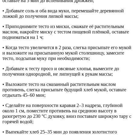
оставьте на 5 мин до вспенивания дрожжей;
• Добавьте соль и оба вида муки, перемешайте деревянной
ложкой до получения липкой массы;
• Приподнимите тесто из миски, смажьте её растительным
маслом, накройте миску с тестом пищевой плёнкой, оставьте
подниматься на 1 ч;
• Когда тесто увеличится в 2 раза, слегка присыпьте его мукой
и выложите на присыпанную мукой столешницу, замесите
тесто, подсыпая муку при необходимости;
• Добавьте к тесту просо и овсяные хлопья, вымесите до
получения однородной, не липнущей к рукам массы;
• Выложите тесто на смазанный растительным маслом
противень, слегка присыпьте будущий хлеб мукой, оставьте
отдыхать 45–60 мин;
• Сделайте на поверхности каравая 2–3 надреза, глубиной
около 1 см, поместите противень на среднюю высоту в
разогретую до 230 °С духовку, вниз поставьте широкую тару с
горячей водой;
• Выпекайте хлеб 25–35 мин до появления золотистого