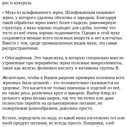
рис и кукуруза.
• Мука из шлифованного зерна. Шлифованным называют
зерно, у которого удалены оболочка и зародыш. Благодаря
такой обработке зерно имеет более гладкую, равномерную
структуру, а мука хорошо подходит для сдобы, потому что
тесто из неё очень хорошо поднимается. Однако в этой муке
сохраняется меньше всего полезных веществ и нет клетчатки.
Вместе с тем, среди промышленных видов муки, эта самая
распространённая.
• Обогащённая. Это такая мука, в которую специально внесли
утраченные при переработке зерна полезные микроэлементы,
такие как железо, фолиевую кислоту и витамины группы B.
Желательно, чтобы в Вашем рационе примерно половина всех
зерновых была цельной – это положительно сказывается на
здоровье. Это касается не только пшеницы и изделий из неё,
но также риса, различных круп и макарон. Выбор блюд из
цельного зерна весьма широк, так что частично или даже
полностью перейти на цельнозерновое питание, не
пожертвовав разнообразием, довольно просто.
Кстати, определить по виду, из какой муки изготовлен тот или
иной продукт питания, не всегда просто. Например, хлеб