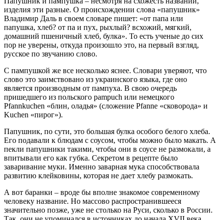
Папушник и пампушка – несмотря на схожесть названий,
изделия эти разные. О происхождении слова «папушник»
Владимир Даль в своем словаре пишет: «от папа или
папушка, хлеб? от па и пух, рыхлый? всхожий, мягкий,
домашний пшеничный хлеб, булка». То есть ученые до сих
пор не уверены, откуда произошло это, на первый взгляд,
русское по звучанию слово.
С пампушкой же все несколько яснее. Словари уверяют, что
слово это заимствовано из украинского языка, где оно
является производным от пампуха. В свою очередь
пришедшего из польского pampuch или немецкого
Pfannkuchen «блин, оладья» (сложение Pfanne «сковорода» и
Kuchen «пирог»).
Папушник, по сути, это большая булка особого белого хлеба.
Его подавали к блюдам с соусом, чтобы можно было макать. А
пекли папушники такими, чтобы они в соусе не размокали, а
впитывали его как губка. Секретом в рецепте было
заваривание муки. Именно заварная мука способствовала
развитию клейковины, которая не дает хлебу размокать.
А вот баранки – вроде бы вполне знакомое современному
человеку название. Но массово распространившееся
значительно позже, уже не столько на Руси, сколько в России.
Так, они не упоминался в источниках до начала XVII века.