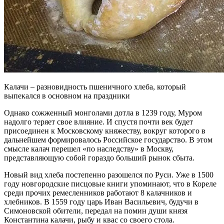
Калачи – разновидность пшеничного хлеба, который
выпекался в основном на праздники
Однако сожженный монголами дотла в 1239 году, Муром
надолго теряет свое влияние. И спустя почти век будет
присоединен к Московскому княжеству, вокруг которого в
дальнейшем формировалось Российское государство. В этом
смысле калач перешел «по наследству» в Москву,
представляющую собой гораздо больший рынок сбыта.
Новый вид хлеба постепенно разошелся по Руси. Уже в 1500
году новгородские писцовые книги упоминают, что в Кореле
среди прочих ремесленников работают 8 калачников и
хлебников. В 1559 году царь Иван Васильевич, будучи в
Симоновской обители, передал на помин души князя
Константина калачи, рыбу и квас со своего стола.