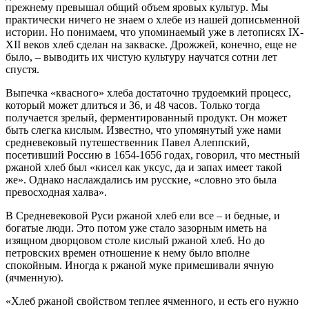
прежнему превышал общий объем яровых культур. Мы
практически ничего не знаем о хлебе из нашей дописьменной
истории. Но понимаем, что упоминаемый уже в летописях IX-
XII веков хлеб сделан на закваске. Дрожжей, конечно, еще не
было, – выводить их чистую культуру научатся сотни лет
спустя.
Выпечка «квасного» хлеба достаточно трудоемкий процесс,
который может длиться и 36, и 48 часов. Только тогда
получается зрелый, ферментированный продукт. Он может
быть слегка кислым. Известно, что упомянутый уже нами
средневековый путешественник Павел Алеппский,
посетивший Россию в 1654-1656 годах, говорил, что местный
ржаной хлеб был «кисел как уксус, да и запах имеет такой
же». Однако наслаждались им русские, «словно это была
превосходная халва».
В Средневековой Руси ржаной хлеб ели все – и бедные, и
богатые люди. Это потом уже стало зазорным иметь на
изящном дворцовом столе кислый ржаной хлеб. Но до
петровских времен отношение к нему было вполне
спокойным. Иногда к ржаной муке примешивали ячную
(ячменную).
«Хлеб ржаной свойством теплее ячменного, и есть его нужно