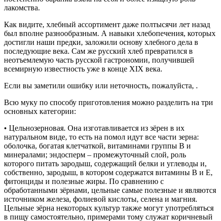
лакомства.
Как видите, хлебный ассортимент даже полтысячи лет назад
был вполне разнообразным. А навыки хлебопечения, которых
достигли наши предки, заложили основу хлебного дела в
последующие века. Сам же русский хлеб превратился в
неотъемлемую часть русской гастрономии, получившей
всемирную известность уже в конце XIX века.
Если вы заметили ошибку или неточность, пожалуйста, .
Всю муку по способу приготовления можно разделить на три
основных категории:
• Цельнозерновая. Она изготавливается из зёрен в их
натуральном виде, то есть на помол идут все части зерна:
оболочка, богатая клетчаткой, витаминами группы B и
минералами; эндосперм – промежуточный слой, роль
которого питать зародыш, содержащий белки и углеводы и,
собственно, зародыш, в котором содержатся витамины B и E,
фитонциды и полезные жиры. По сравнению с
обработанными зёрнами, цельные самые полезные и являются
источником железа, фолиевой кислоты, селена и магния.
Цельные зёрна некоторых культур также могут употребляться
в пищу самостоятельно, примерами тому служат коричневый