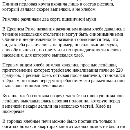
Плиния перловая крупа входила лишь в состав picenum,
который являлся скорее выпечкой, а не хлебом.
Римляне различали два сорта пшеничной муки:
В Древнем Риме названия различным видам хлеба давались в
течение нескольких столетий и могут быть синонимичными.
Обилие и неоднозначность названий объясняется тем, что
виды хлеба различались, например, по содержанию муки,
способу выпечки, по цвету или по принадлежности к слою
населения, для которого выпекался хлеб.
Первым видом хлеба римлян являлись пресные лепёшки,
приготовление которых требовало накаливания печи до 220
градусов. Пресный хлеб, остывая после выпечки, становился
твёрдым, поэтому перед употреблением его размачивали или
выпекали тонкими лепёшками.
Буханка хлеба состояла из двух частей: на плоскую нижнюю
лепёшку выкладывалась верхняя половина, которую перед
выпечкой пекари делили на несколько частей. Хлеб из
Боскореале
В городах хлебные печи можно было поставить только в
богатых домах, в квартирах многоэтажных домов не было ни