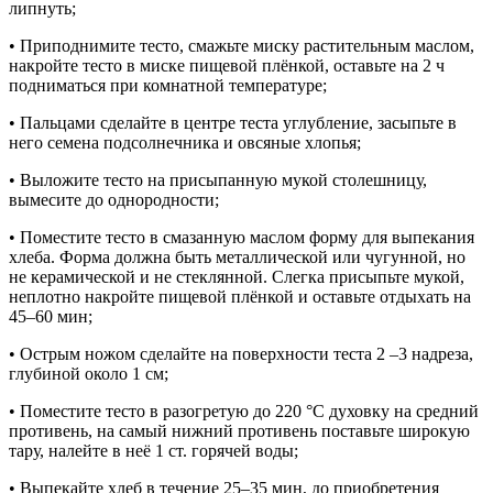
липнуть;
• Приподнимите тесто, смажьте миску растительным маслом,
накройте тесто в миске пищевой плёнкой, оставьте на 2 ч
подниматься при комнатной температуре;
• Пальцами сделайте в центре теста углубление, засыпьте в
него семена подсолнечника и овсяные хлопья;
• Выложите тесто на присыпанную мукой столешницу,
вымесите до однородности;
• Поместите тесто в смазанную маслом форму для выпекания
хлеба. Форма должна быть металлической или чугунной, но
не керамической и не стеклянной. Слегка присыпьте мукой,
неплотно накройте пищевой плёнкой и оставьте отдыхать на
45–60 мин;
• Острым ножом сделайте на поверхности теста 2 –3 надреза,
глубиной около 1 см;
• Поместите тесто в разогретую до 220 °С духовку на средний
противень, на самый нижний противень поставьте широкую
тару, налейте в неё 1 ст. горячей воды;
• Выпекайте хлеб в течение 25–35 мин, до приобретения