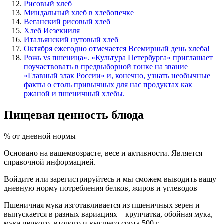
Рисовый хлеб
Миндальный хлеб в хлебопечке
Веганский рисовый хлеб
Хлеб Иезекииля
Итальянский нутовый хлеб
Октября ежегодно отмечается Всемирный день хлеба!
Рожь vs пшеница». «Культура Петербурга» приглашает
поучаствовать в предвыборной гонке на звание
«Главный злак России» и, конечно, узнать необычные
факты о столь привычных для нас продуктах как
ржаной и пшеничный хлебы.
Пищевая ценность блюда
% от дневной нормы
Основано на вашемвозрасте, весе и активности. Является
справочной информацией.
Войдите или зарегистрируйтесь и мы сможем выводить вашу
дневную норму потребления белков, жиров и углеводов
Пшеничная мука изготавливается из пшеничных зерен и
выпускается в разных вариациях – крупчатка, обойная мука,
мука первого, второго и высшего сорта.500 г