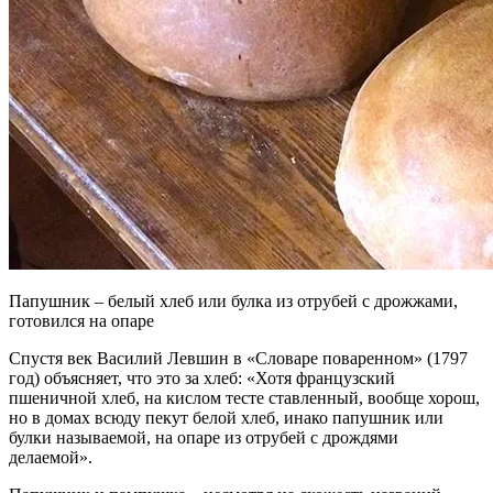
Папушник – белый хлеб или булка из отрубей с дрожжами,
готовился на опаре
Спустя век Василий Левшин в «Словаре поваренном» (1797
год) объясняет, что это за хлеб: «Хотя французский
пшеничной хлеб, на кислом тесте ставленный, вообще хорош,
но в домах всюду пекут белой хлеб, инако папушник или
булки называемой, на опаре из отрубей с дрождями
делаемой».