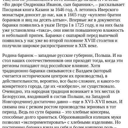
«Во дворе Ондрюшка Иванов, сын баранник», – рассказывает
Писцовая книга Казани за 1646 год. А летопись Иверского
монастыря доносит до нас, как в 1665 году «куплено братии
боранков и яиц на десять алтын». Впервые же в документах
баранки появились в указе Петра I в 1725 году, и на них была
уже установлена «такса», они имели повышенную влажность
и небольшой припек. Баранки с ошпаркой перед выпечкой
появились у нас уже во второй половине XVIII столетия и
получили широкое распространение в XIX веке.
Родина баранок – западные русские губернии, Польша. И на
стол наших соотечественников они приходят тогда, когда эти
регионы попадают под российское влияние. Хотя
традиционно баранки связываются с Валдаем (который
считается историческим центром их производства), в
действительности, вероятно, все было сложнее, и какого-то
конкретного города, где их «изобрели», не существовало.
Очевидно, эта народная традиция возникает в тех местах (в
Белоруссии, входившей в состав Польши, на Западной
Новгородчине) достаточно давно – еще в XVI–XVII веках. И
связана она с резким ростом производства зерновых в тот
период. Ведь по сути баранка – это хлебные консервы,
способные долго храниться. Образовавшийся излишек муки
позволял «экспериментировать» с хлебными изделиями. Но
постепенно баранка взяла на себя и более изящную роль –