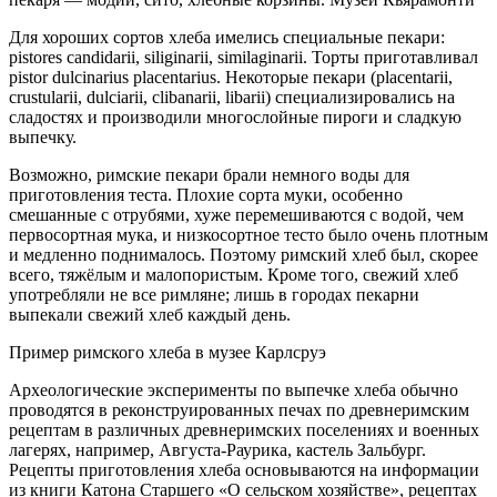
Для хороших сортов хлеба имелись специальные пекари:
pistores candidarii, siliginarii, similaginarii. Торты приготавливал
pistor dulcinarius placentarius. Некоторые пекари (placentarii,
crustularii, dulciarii, clibanarii, libarii) специализировались на
сладостях и производили многослойные пироги и сладкую
выпечку.
Возможно, римские пекари брали немного воды для
приготовления теста. Плохие сорта муки, особенно
смешанные с отрубями, хуже перемешиваются с водой, чем
первосортная мука, и низкосортное тесто было очень плотным
и медленно поднималось. Поэтому римский хлеб был, скорее
всего, тяжёлым и малопористым. Кроме того, свежий хлеб
употребляли не все римляне; лишь в городах пекарни
выпекали свежий хлеб каждый день.
Пример римского хлеба в музее Карлсруэ
Археологические эксперименты по выпечке хлеба обычно
проводятся в реконструированных печах по древнеримским
рецептам в различных древнеримских поселениях и военных
лагерях, например, Августа-Раурика, кастель Зальбург.
Рецепты приготовления хлеба основываются на информации
из книги Катона Старшего «О сельском хозяйстве», рецептах