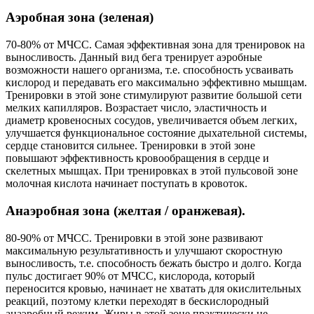
Аэробная зона (зеленая)
70-80% от МЧСС. Самая эффективная зона для тренировок на
выносливость. Данный вид бега тренирует аэробные
возможности нашего организма, т.е. способность усваивать
кислород и передавать его максимально эффективно мышцам.
Тренировки в этой зоне стимулируют развитие большой сети
мелких капилляров. Возрастает число, эластичность и
диаметр кровеносных сосудов, увеличивается объем легких,
улучшается функциональное состояние дыхательной системы,
сердце становится сильнее. Тренировки в этой зоне
повышают эффективность кровообращения в сердце и
скелетных мышцах. При тренировках в этой пульсовой зоне
молочная кислота начинает поступать в кровоток.
Анаэробная зона (желтая / оранжевая).
80-90% от МЧСС. Тренировки в этой зоне развивают
максимальную результативность и улучшают скоростную
выносливость, т.е. способность бежать быстро и долго. Когда
пульс достигает 90% от МЧСС, кислорода, который
переносится кровью, начинает не хватать для окислительных
реакций, поэтому клетки переходят в бескислородный
анаэробный режим. Жиры в этой зоне практически не