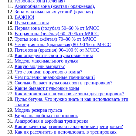
Аэробная зона (зеленая)
Анаэробная зона (желтая / оранжевая).
Зона максимальных усилий (красная)
ВАЖНО!
Пульсовые зоны
Первая зона (голубая) 50–60 % от МЧСС
Вторая зона (зелёная) 60–70 % от МЧСС
Третья зона (жёлтая) 70–80 % от МЧСС
Четвёртая зона (оранжевая) 80–90 % от МЧСС
Пятая зона (красная) 90–100 % от МЧСС
Как определить свои пульсовые зоны
Модель максимального пульса
Какую модель выбрать?
Что с зонами порогового темпа?
Чем полезны анаэробные тренировки?
Сколько бывает пульсовых зон в тренировках?
Какие бывают пульсовые зоны
Как использовать «пульсовые зоны для тренировок?
Пульс бегуна. Что нужно знать и как использовать эти
знания
Модель резерва пульса
Виды анаэробных тренировок
Анаэробная и аэробная тренировка
Какие качества развивают анаэробные тренировки?
Как их рассчитать и использовать в тренировках