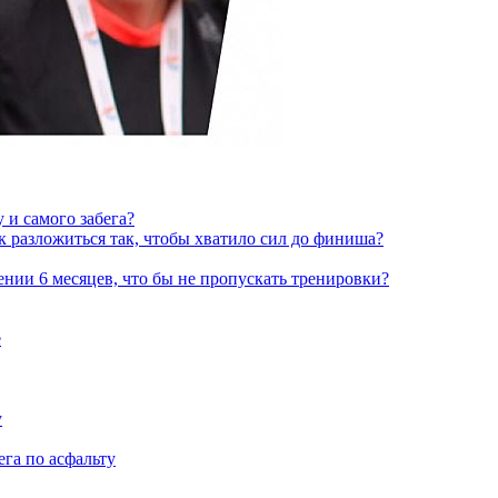
 и самого забега?
ак разложиться так, чтобы хватило сил до финиша?
нии 6 месяцев, что бы не пропускать тренировки?
е
у
га по асфальту