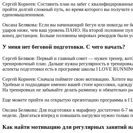
Сергей Корнеев: Составить план на забег с квалифицированным
пройти долгий сложный путь, во время которого вы получите о
единомышленников.
Оксана Белякова: Если вы начинающий бегун или никогда не бе
ударов ниже, чем ваш уровень ПАНО. На второй половине пульс 
конец дистанции. Больше половины мировых рекордов были ус
У меня нет беговой подготовки. С чего начать?
Сергей Беляков: Первый и главный совет — нужен тренер, ко
тренировочный план. Дальше нужна регулярность в тренировках
аспекты подготовки есть в программе школы I LOVE RUNNIN
Сергей Корнеев: Сначала поймите свою мотивацию. Хотите вы 
Удобные и подходящие именно вашей стопе кроссовки, одежду 
На тренировках не забывайте делать разминку и обязательно 
Еще можете прийти на открытую презентацию программы в I LO
Оксана Белякова: Для подготовки к марафону достаточно 6-7 м
недели. Двигаться вперед и повышать нагрузки нужно только по
Как найти мотивацию для регулярных занятий на