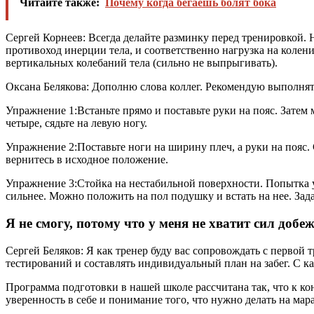
Читайте также:
Почему когда бегаешь болят бока
Сергей Корнеев: Всегда делайте разминку перед тренировкой. Н
противоход инерции тела, и соответственно нагрузка на колени
вертикальных колебаний тела (сильно не выпрыгивать).
Оксана Белякова: Дополню слова коллег. Рекомендую выполнят
Упражнение 1:Встаньте прямо и поставьте руки на пояс. Затем м
четыре, сядьте на левую ногу.
Упражнение 2:Поставьте ноги на ширину плеч, а руки на пояс. С
вернитесь в исходное положение.
Упражнение 3:Стойка на нестабильной поверхности. Попытка у
сильнее. Можно положить на пол подушку и встать на нее. Зад
Я не смогу, потому что у меня не хватит сил доб
Сергей Беляков: Я как тренер буду вас сопровождать с первой 
тестирований и составлять индивидуальный план на забег. С как
Программа подготовки в нашей школе рассчитана так, что к ко
уверенность в себе и понимание того, что нужно делать на мар