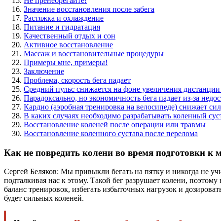
Не пренебрегайте!
Значение восстановления после забега
Растяжка и охлаждение
Питание и гидратация
Качественный отдых и сон
Активное восстановление
Массаж и восстановительные процедуры
Примеры мне, примеры!
Заключение
Проблема, скорость бега падает
Средний пульс снижается на фоне увеличения дистанции
Парадоксально, но экономичность бега падает из-за недо
Кардио (аэробная тренировка на велосипеде) снижает сил
В каких случаях необходимо разрабатывать коленный сус
Восстановление коленей после операции или травмы
Восстановление коленного сустава после перелома
Как не повредить колени во время подготовки к 
Сергей Беляков: Мы привыкли бегать на пятку и никогда не у
подталкивая нас к этому. Такой бег разрушает колени, поэтом
баланс тренировок, избегать избыточных нагрузок и дозироват
будет сильных коленей.