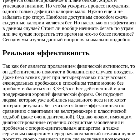
требуется сбалансированное в плане белков, жиров и
углеводов питание. Но чтобы ускорить процесс похудения,
одного только дефицита калорий мало. Нужно еще и не
забывать про спорт. Наиболее доступным способом сжечь
съеденные калории является бег. Но насколько он эффективен
в данном случае? Стоит ли вообще начинать бегать по утрам
или же лучше потратить это время на что-то более полезное?
Сегодня мы изучим данный вопрос максимально подробно.
Реальная эффективность
Так как бег является проявлением физической активности, то
он действительно помогает в большинстве случаев похудеть.
Даже безо всяких диет при четырехразовых получасовых
еженедельных пробежках в спокойном темпе можно без
проблем избавиться от 3,3−3,5 кг. Бег действенный и для
поддержания хорошей физической формы. Он подходит
людям, которые уже добились идеального веса и не хотят
потерять результат. Бег считается более эффективным по
сравнению с занятиями на велотренажере и классической
ходьбой (даже очень длительной). Однако людям, имеющим
диагностированные сердечно-сосудистые заболевания и
проблемы с опорно-двигательным аппаратом, а также
серьезным ожирением перед началом занятий все-таки лучше
посетить своего лечащего врача для выявления возможных