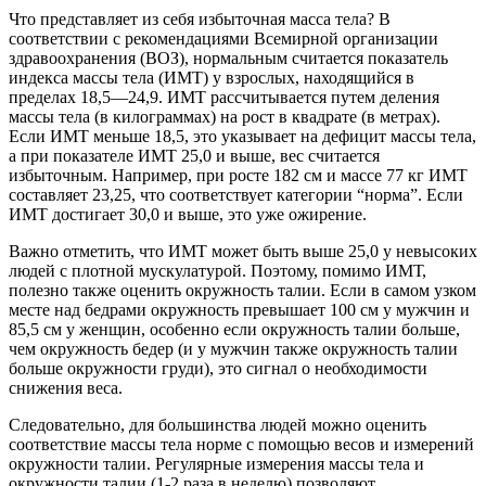
Что представляет из себя избыточная масса тела? В
соответствии с рекомендациями Всемирной организации
здравоохранения (ВОЗ), нормальным считается показатель
индекса массы тела (ИМТ) у взрослых, находящийся в
пределах 18,5—24,9. ИМТ рассчитывается путем деления
массы тела (в килограммах) на рост в квадрате (в метрах).
Если ИМТ меньше 18,5, это указывает на дефицит массы тела,
а при показателе ИМТ 25,0 и выше, вес считается
избыточным. Например, при росте 182 см и массе 77 кг ИМТ
составляет 23,25, что соответствует категории “норма”. Если
ИМТ достигает 30,0 и выше, это уже ожирение.
Важно отметить, что ИМТ может быть выше 25,0 у невысоких
людей с плотной мускулатурой. Поэтому, помимо ИМТ,
полезно также оценить окружность талии. Если в самом узком
месте над бедрами окружность превышает 100 см у мужчин и
85,5 см у женщин, особенно если окружность талии больше,
чем окружность бедер (и у мужчин также окружность талии
больше окружности груди), это сигнал о необходимости
снижения веса.
Следовательно, для большинства людей можно оценить
соответствие массы тела норме с помощью весов и измерений
окружности талии. Регулярные измерения массы тела и
окружности талии (1-2 раза в неделю) позволяют