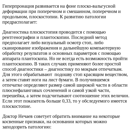
Гиперпронация развивается на фоне плоско-вальгусной
деформации при поперечном и смешанном, поперечном и
продольном, плоскостопии. К развитию патологии
предрасполагает:
Диагностика плоскостопия проводится с помощью
рентгенографии и плантоскопии. Последний метод
предполагает либо визуальный осмотр стоп, либо
сканирование изображения и дальнейшую компьютерную
обработку результатов и основных параметров с помощью
аппарата плантоскопа. Но не всегда есть возможность пройти
плантоскопию. В таких случаях применяют более простой
способ диагностики – диагностику по мокрым отпечаткам.
Для этого обрабатывают подошву стоп красящим веществом,
а затем ставят ноги на лист бумаги. В получившемся
отпечатке определяют размер самой широкой части в области
плюснефаланговых сочленений и самой узкой части,
перешейка, а затем подсчитывают соотношение этих величин.
Если этот показатель больше 0,33, то у обследуемого имеется
плоскостопие.
Доктор Нечаев советует обратить внимание на некоторые
косвенные признаки, на основании которых можно
заподозрить патологию: