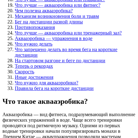
Что лучше — аквааэробика или фитнес?
Чем полезна аквааэробика?
Механизм возникновения боли и травм
Бег на дистанции разной длины
Противопоказания
Что лучше — аквааэробика или тренажерный зал?
Аквааэробика — упражнения в воде
Что нужно делать
Что запрещено делать во время бега на короткие
дистанции
На стартовом разгоне и беге по дистанции
Теперь о рекордах
Скорость
Иные достижения
Что нужно для аквааэробики?
Правила бега на короткие дистанции
Что такое аквааэробика?
Аквааэробика — вид фитнеса, подразумевающий выполнение
физических упражнений в воде. Чаще всего тренировки
проводятся под ритмичную музыку. Одними из первых
водные тренировки начали популяризировать монахи в
Древнем Китае — акваупражнения позволяли мастерам