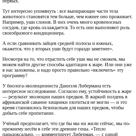
первых.
Тут интересно упомянуть : все выпирающие части тела
животного становятся тем больше, чем южнее оно проживает.
Например, уши слонов. В них очень много кровеносных
сосудов, где кровь охлаждается. То есть они выполняют роль
своеобразного кондиционера.
А если сравнивать зайцев средней полосы и южных,
окажется, что у вторых уши будут гораздо заметнее».
Несмотря на то, что отрастить себе уши мы не сможем, мы
можем найти другие способы адаптации к жаре. Или они уже
в нас заложены, и надо просто правильно «включить» эту
программу?
У биолога-эволюциониста Даниэля Либермана есть
интересное исследование. Согласно ему, устойчивость к жаре
— результат эволюции наших предков. В жаркий полдень в
африканской саванне хищники охотиться не могли — и это
время становилось безопасным для наших предков, чтобы
добыть себе пропитание.
Учёный предполагает, что где бы мы ни жили сейчас, мы по-
прежнему несём в себе эти древние гены. «Тепло
парадоксально, — комментирует Либерман, — с одной