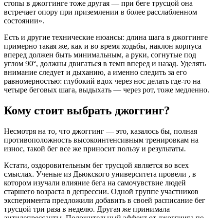
стопы в джоггинге тоже другая — при беге трусцой она
встречает опору при приземлении в более расслабленном
состоянии».
Есть и другие технические нюансы: длина шага в джоггинге
примерно такая же, как и во время ходьбы, наклон корпуса
вперед должен быть минимальным, а руки, согнутые под
углом 90°, должны двигаться в темп вперед и назад. Уделять
внимание следует и дыханию, а именно следить за его
равномерностью: глубокий вдох через нос делать где-то на
четыре беговых шага, выдыхать — через рот, тоже медленно.
Кому стоит выбрать джоггинг?
Несмотря на то, что джоггинг — это, казалось бы, полная
противоположность высокоинтенсивным тренировкам на
износ, такой бег все же приносит пользу и результаты.
Кстати, оздоровительным бег трусцой является во всех
смыслах. Ученые из Дьюкского университета провели , в
котором изучали влияние бега на самочувствие людей
старшего возраста в депрессии. Одной группе участников
эксперимента предложили добавить в своей расписание бег
трусцой три раза в неделю. Другая же принимала
антидепрессанты. Положительный эффект от джоггинга по