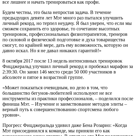
все лишнее и начать тренироваться как профи.
Будем честны, это была непростая задача. В течение
предыдущих девяти лет Мэт много раз пытался улучшить
личный рекорд, но терпел неудачу. Я был уверен, что если мы
сможем сохранить его здоровье, то сочетание высотных
тренировок, профессиональных физиотерапевтов, тренеров
по силовой и физической подготовке и духа товарищества
смогут, по крайней мере, дать ему возможность, которую он
давно искал. Но я не давал никаких гарантий!»
8 октября 2017 после 13 недель интенсивных тренировок
Фицджеральд улучшил личный рекорд и пробежал марафон за
2:39:30. Он занял 146 место среди 50 000 участников в
абсолюте и пятое в возрастной группе.
«Может показаться очевидным, но дело в том, что
большинство бегунов-любителей используют не все
инструменты из практики профессионалов, – поделился после
финиша Мэт. – Изучение и заимствование методов элиты –
верный путь к совершенствованию спортсмена любого
уровня».
Прогресс Фицджеральда удивил даже Бена Розарио: «Когда
Мэт присоединился к команде, мы приняли его как