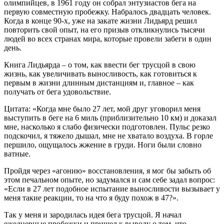
олимпийцев, в 1961 году он собрал энтузиастов бега на
первую совместную пробежку. Набралось двадцать человек.
Когда в конце 90-х, уже на закате жизни Лидьярд решил
повторить свой опыт, на его призыв откликнулись тысячи
людей во всех странах мира, которые провели забеги в один
день.
Книга Лидьярда – о том, как ввести бег трусцой в свою
жизнь, как увеличивать выносливость, как готовиться к
первым в жизни длинным дистанциям и, главное – как
получать от бега удовольствие.
Цитата: «Когда мне было 27 лет, мой друг уговорил меня
выступить в беге на 6 миль (приблизительно 10 км) и доказал
мне, насколько я слабо физически подготовлен. Пульс резко
подскочил, я тяжело дышал, мне не хватало воздуха. В горле
першило, ощущалось жжение в груди. Ноги были словно
ватные.
Пройдя через «агонию» восстановления, я мог бы забыть об
этом печальном опыте, но задумался и сам себе задал вопрос:
«Если в 27 лет подобное испытание выносливости вызывает у
меня такие реакции, то на что я буду похож в 47?».
Так у меня и зародилась идея бега трусцой. Я начал
ежедневные пробежки и пришел к выводу о том, что