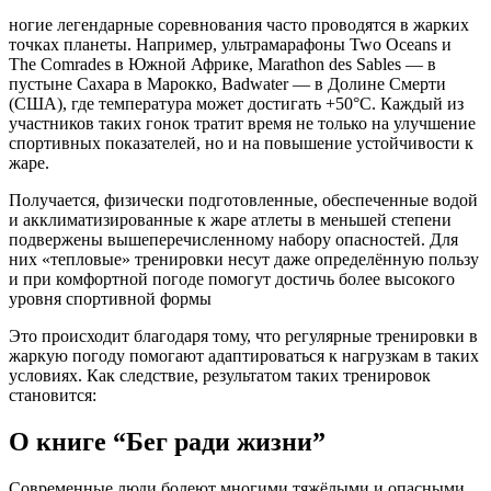
ногие легендарные соревнования часто проводятся в жарких
точках планеты. Например, ультрамарафоны Two Oceans и
The Comrades в Южной Африке, Marathon des Sables — в
пустыне Сахара в Марокко, Badwater ­— в Долине Смерти
(США), где температура может достигать +50°С. Каждый из
участников таких гонок тратит время не только на улучшение
спортивных показателей, но и на повышение устойчивости к
жаре.
Получается, физически подготовленные, обеспеченные водой
и акклиматизированные к жаре атлеты в меньшей степени
подвержены вышеперечисленному набору опасностей. Для
них «тепловые» тренировки несут даже определённую пользу
и при комфортной погоде помогут достичь более высокого
уровня спортивной формы
Это происходит благодаря тому, что регулярные тренировки в
жаркую погоду помогают адаптироваться к нагрузкам в таких
условиях. Как следствие, результатом таких тренировок
становится:
О книге “Бег ради жизни”
Современные люди болеют многими тяжёлыми и опасными