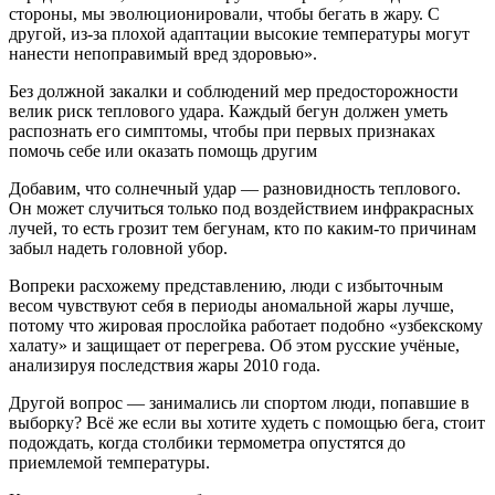
стороны, мы эволюционировали, чтобы бегать в жару. С
другой, из-за плохой адаптации высокие температуры могут
нанести непоправимый вред здоровью».
Без должной закалки и соблюдений мер предосторожности
велик риск теплового удара. Каждый бегун должен уметь
распознать его симптомы, чтобы при первых признаках
помочь себе или оказать помощь другим
Добавим, что солнечный удар — разновидность теплового.
Он может случиться только под воздействием инфракрасных
лучей, то есть грозит тем бегунам, кто по каким-то причинам
забыл надеть головной убор.
Вопреки расхожему представлению, люди с избыточным
весом чувствуют себя в периоды аномальной жары лучше,
потому что жировая прослойка работает подобно «узбекскому
халату» и защищает от перегрева. Об этом русские учёные,
анализируя последствия жары 2010 года.
Другой вопрос — занимались ли спортом люди, попавшие в
выборку? Всё же если вы хотите худеть с помощью бега, стоит
подождать, когда столбики термометра опустятся до
приемлемой температуры.