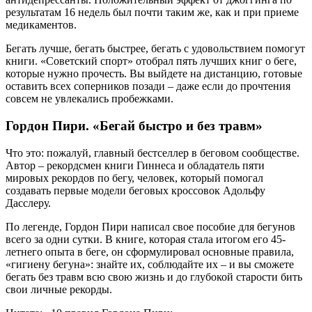
результатам 16 недель был почти таким же, как и при приеме
медикаментов.
Бегать лучше, бегать быстрее, бегать с удовольствием помогут
книги. «Советский спорт» отобрал пять лучших книг о беге,
которые нужно прочесть. Вы выйдете на дистанцию, готовые
оставить всех соперников позади – даже если до прочтения
совсем не увлекались пробежками.
Гордон Пири. «Бегай быстро и без травм»
Что это: пожалуй, главный бестселлер в беговом сообществе.
Автор – рекордсмен книги Гиннеса и обладатель пяти
мировых рекордов по бегу, человек, который помогал
создавать первые модели беговых кроссовок Адольфу
Дасслеру.
По легенде, Гордон Пири написал свое пособие для бегунов
всего за одни сутки. В книге, которая стала итогом его 45-
летнего опыта в беге, он сформулировал основные правила,
«гигиену бегуна»: знайте их, соблюдайте их – и вы сможете
бегать без травм всю свою жизнь и до глубокой старости бить
свои личные рекорды.