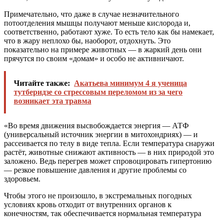
Примечательно, что даже в случае незначительного
потоотделения мышцы получают меньше кислорода и,
соответственно, работают хуже. То есть тело как бы намекает,
что в жару неплохо бы, наоборот, отдохнуть. Это
показательно на примере животных — в жаркий день они
прячутся по своим «домам» и особо не активничают.
Читайте также:
Акатьева минимум 4 я ученица
тутберидзе со стрессовым переломом из за чего
возникает эта травма
«Во время движения высвобождается энергия — АТФ
(универсальный источник энергии в митохондриях) — и
рассеивается по телу в виде тепла. Если температура снаружи
растёт, животные снижают активность — в них природой это
заложено. Ведь перегрев может спровоцировать гипертонию
— резкое повышение давления и другие проблемы со
здоровьем.
Чтобы этого не произошло, в экстремальных погодных
условиях кровь отходит от внутренних органов к
конечностям, так обеспечивается нормальная температура