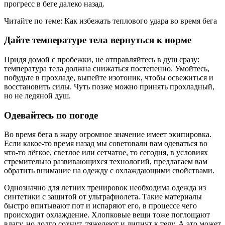
прогресс в беге далеко назад.
Читайте по теме: Как избежать теплового удара во время бега
Дайте температуре тела вернуться к норме
Придя домой с пробежки, не отправляйтесь в душ сразу:
температура тела должна снижаться постепенно. Умойтесь,
побудьте в прохладе, выпейте изотоник, чтобы освежиться и
восстановить силы. Чуть позже можно принять прохладный,
но не ледяной душ.
Одевайтесь по погоде
Во время бега в жару огромное значение имеет экипировка.
Если какое-то время назад мы советовали вам одеваться во
что-то лёгкое, светлое или сетчатое, то сегодня, в условиях
стремительно развивающихся технологий, предлагаем вам
обратить внимание на одежду с охлаждающими свойствами.
Однозначно для летних тренировок необходима одежда из
синтетики с защитой от ультрафиолета. Такие материалы
быстро впитывают пот и испаряют его, в процессе чего
происходит охлаждение. Хлопковые вещи тоже поглощают
влагу, но долго сохнут, тяжелеют и липнут к телу. А это может