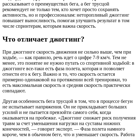
рассказывает о преимуществах бега, а бег трусцой
рекомендует не только тем, кто хочет просто сохранять
активность, но и профессионалам: неторопливый джоггинг
повышает выносливость, помогая улучшить результат в том
числе спринтерам, которым важна скорость.
Что отличает джоггинг?
При джоггинге скорость движения не сильно выше, чем при
ходьбе, — как правило, речь идет о цифре 7-9 км/ч. Тем не
менее, это понятие не нужно путать со спортивной ходьбой: в
джоггинге все-таки есть фаза полета, которая и позволяет
отнести его к бегу. Важно и то, что скорость остается
примерно одинаковой на протяжении всей тренировки, то
есть максимальная скорость и средняя скорость практически
совпадают.
Другая особенность бега трусцой в том, что в процессе бегун
не испытывает напряжения. Он не прикладывает больших
усилий и не пытается превзойти самого себя, когда
оказывается на пробежке. «Джоггинг снижает риск получения
травм за счет уменьшения нагрузки на суставы нижних
конечностей, — говорит эксперт. — Фаза полета намного
короче, чем в обычном беге, что и уменьшает скорость. Работа