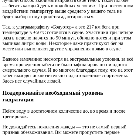
лучший способ акклиматизировать своё тело к такой погоде
— бегать каждый день в подобных условиях. При постоянном
воздействии температур выше среднего у вашего тела не
будет выбора: ему придётся адаптироваться.
Так, к ультрамарафону «Бэдуотер» а это 217 км бега при
температуре в +50°С готовятся в сауне. Участники три-четыре
раза в неделю парятся по 90 минут, обильно потея и при этом
выпивая литры воды. Некоторые даже практикуют бег на
месте или выполняют другие упражнения прямо в сауне.
Важное замечание: несмотря на экстремальные условия, за всё
время проведения забега не было зафиксировано ни одного
смертельного случая. И во многом благодаря тому, что на этот
забег выходят исключительно подготовленные спортсмены.
Здесь нет случайных людей.
Поддерживайте необходимый уровень
гидратации
Пейте воду в достаточном количестве до, во время и после
тренировок.
Не дожидайтесь появления жажды — это не самый первый
признак обезвоживания. Вы можете пропустить первые