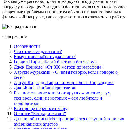
Как мы уже рассказали, бег в жаркую погоду увеличивает
нагрузку на сердце. А люди с избыточным весом часто имеют
сердечные проблемы и при этом обычно не адаптированы к
физической нагрузке, где сердце активно включается в работу.
Содержание
Особенности
Что отличает джоггинг?
Кому стоит выбрать джоггинг?
Гордон Пири. «Бегай быстро и без травм»
Джек Дэниелс. «От 800 метров до марафона»
Харуки Мураками. «О чем я говорю, когда говорю о
беге»
Артур Лидьярд, Гарри Гилмор. «Бег с Лидьярдом»
Джо Фрил. «Библия триатлета»
Главное отличие книги от других – мнение двух
тренеров, один из которых – сам любитель и
подопытный
Кто проще переносит жару
О книге “Бег ради жизни”
Для новой книги Мэт тренировался с группой топовых
американских атлетов