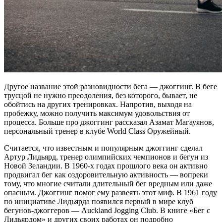
Другое название этой разновидности бега — джоггинг. В беге
трусцой не нужно преодоления, без которого, бывает, не
обойтись на других тренировках. Напротив, выходя на
пробежку, можно получить максимум удовольствия от
процесса. Больше про джоггинг рассказал Азамат Магауянов,
персональный тренер в клубе World Class Оружейный.
Считается, что известным и популярным джоггинг сделал
Артур Лидьярд, тренер олимпийских чемпионов и бегун из
Новой Зеландии. В 1960-х годах прошлого века он активно
продвигал бег как оздоровительную активность — вопреки
тому, что многие считали длительный бег вредным или даже
опасным. Джоггинг помог ему развеять этот миф. В 1961 году
по инициативе Лидьярда появился первый в мире клуб
бегунов-джоггеров — Auckland Jogging Club. В книге «Бег с
Лидьярдом» и других своих работах он подробно