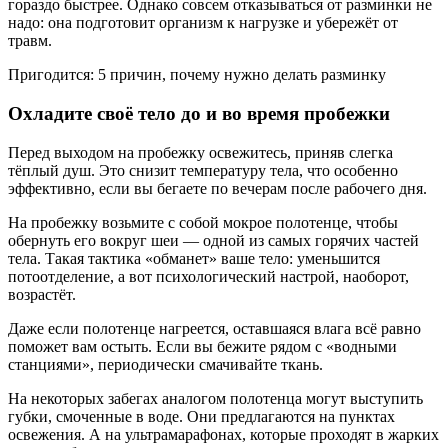
гораздо быстрее. Однако совсем отказываться от разминки не
надо: она подготовит организм к нагрузке и убережёт от
травм.
Пригодится: 5 причин, почему нужно делать разминку
Охладите своё тело до и во время пробежки
Перед выходом на пробежку освежитесь, приняв слегка
тёплый душ. Это снизит температуру тела, что особенно
эффективно, если вы бегаете по вечерам после рабочего дня.
На пробежку возьмите с собой мокрое полотенце, чтобы
обернуть его вокруг шеи — одной из самых горячих частей
тела. Такая тактика «обманет» ваше тело: уменьшится
потоотделение, а вот психологический настрой, наоборот,
возрастёт.
Даже если полотенце нагреется, оставшаяся влага всё равно
поможет вам остыть. Если вы бежите рядом с «водными
станциями», периодически смачивайте ткань.
На некоторых забегах аналогом полотенца могут выступить
губки, смоченные в воде. Они предлагаются на пунктах
освежения. А на ультрамарафонах, которые проходят в жарких