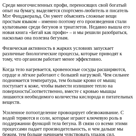
Среди многочисленных профи, переносящих свой богатый
опыт на бумагу, выделяется спортсмен-любитель и писатель
Мэт Фицджеральд. Он умеет объяснять сложные вещи
простым языком – именно поэтому его произведения стали
культовыми среди бегунов и триатлетов. Недавно вышла его
новая книга «Бегай как профи» – и мы решили разобраться,
насколько она полезна бегунам.
Физическая активность в жарких условиях запускает
различные биологические процессы, которые приводят к
тому, что организм работает менее эффективно.
Когда тело нагревается, кровеносные сосуды расширяются,
сердце и лёгкие работают с большей нагрузкой. Чем сильнее
поднимается температура, тем больше крови от мышц
поступает к коже, чтобы вывести излишнее тепло на
поверхностьСоответственно, вместе с кровью мышцы
лишаются необходимого количества кислорода и питательных
веществ.
Усиленное потоотделение провоцирует обезвоживание. С
водой теряются и соли, которые играют ключевую роль в
поддержании функций тела бегуна. В связи со всеми этими
процессами падает производительность, и чем дальше мы
бежим, тем больше начинаем чувствовать упадок сил.