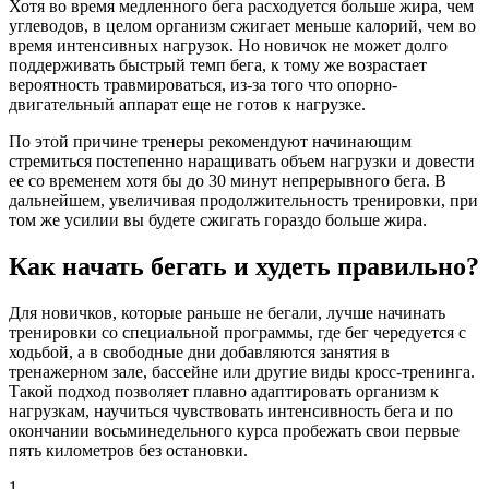
Хотя во время медленного бега расходуется больше жира, чем
углеводов, в целом организм сжигает меньше калорий, чем во
время интенсивных нагрузок. Но новичок не может долго
поддерживать быстрый темп бега, к тому же возрастает
вероятность травмироваться, из-за того что опорно-
двигательный аппарат еще не готов к нагрузке.
По этой причине тренеры рекомендуют начинающим
стремиться постепенно наращивать объем нагрузки и довести
ее со временем хотя бы до 30 минут непрерывного бега. В
дальнейшем, увеличивая продолжительность тренировки, при
том же усилии вы будете сжигать гораздо больше жира.
Как начать бегать и худеть правильно?
Для новичков, которые раньше не бегали, лучше начинать
тренировки со специальной программы, где бег чередуется с
ходьбой, а в свободные дни добавляются занятия в
тренажерном зале, бассейне или другие виды кросс-тренинга.
Такой подход позволяет плавно адаптировать организм к
нагрузкам, научиться чувствовать интенсивность бега и по
окончании восьминедельного курса пробежать свои первые
пять километров без остановки.
1