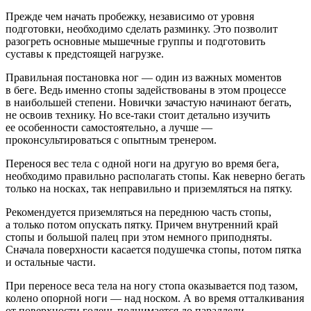
Прежде чем начать пробежку, независимо от уровня
подготовки, необходимо сделать разминку. Это позволит
разогреть основные мышечные группы и подготовить
суставы к предстоящей нагрузке.
Правильная постановка ног — один из важных моментов
в беге. Ведь именно стопы задействованы в этом процессе
в наибольшей степени. Новички зачастую начинают бегать,
не освоив технику. Но все-таки стоит детально изучить
ее особенности самостоятельно, а лучше —
проконсультироваться с опытным тренером.
Перенося вес тела с одной ноги на другую во время бега,
необходимо правильно располагать стопы. Как неверно бегать
только на носках, так неправильно и приземляться на пятку.
Рекомендуется приземляться на переднюю часть стопы,
а только потом опускать пятку. Причем внутренний край
стопы и большой палец при этом немного приподняты.
Сначала поверхности касается подушечка стопы, потом пятка
и остальные части.
При переносе веса тела на ногу стопа оказывается под тазом,
колено опорной ноги — над носком. А во время отталкивания
от поверхности голень поднимается до параллели