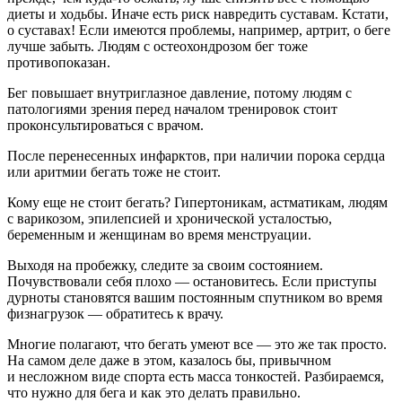
диеты и ходьбы. Иначе есть риск навредить суставам. Кстати,
о суставах! Если имеются проблемы, например, артрит, о беге
лучше забыть. Людям с остеохондрозом бег тоже
противопоказан.
Бег повышает внутриглазное давление, потому людям с
патологиями зрения перед началом тренировок стоит
проконсультироваться с врачом.
После перенесенных инфарктов, при наличии порока сердца
или аритмии бегать тоже не стоит.
Кому еще не стоит бегать? Гипертоникам, астматикам, людям
с варикозом, эпилепсией и хронической усталостью,
беременным и женщинам во время менструации.
Выходя на пробежку, следите за своим состоянием.
Почувствовали себя плохо — остановитесь. Если приступы
дурноты становятся вашим постоянным спутником во время
физнагрузок — обратитесь к врачу.
Многие полагают, что бегать умеют все — это же так просто.
На самом деле даже в этом, казалось бы, привычном
и несложном виде спорта есть масса тонкостей. Разбираемся,
что нужно для бега и как это делать правильно.