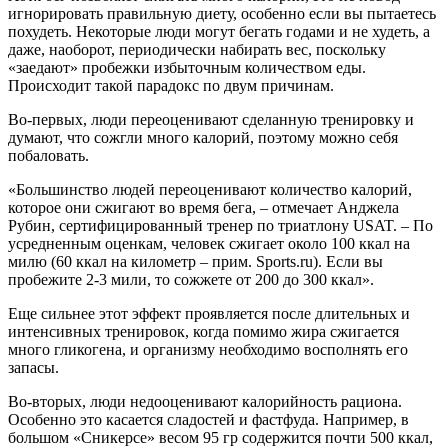
игнорировать правильную диету, особенно если вы пытаетесь
похудеть. Некоторые люди могут бегать годами и не худеть, а
даже, наоборот, периодически набирать вес, поскольку
«заедают» пробежки избыточным количеством еды.
Происходит такой парадокс по двум причинам.
Во-первых, люди переоценивают сделанную тренировку и
думают, что сожгли много калорий, поэтому можно себя
побаловать.
«Большинство людей переоценивают количество калорий,
которое они сжигают во время бега, – отмечает Анджела
Рубин, сертифицированный тренер по триатлону USAT. – По
усредненным оценкам, человек сжигает около 100 ккал на
милю (60 ккал на километр – прим. Sports.ru). Если вы
пробежите 2-3 мили, то сожжете от 200 до 300 ккал».
Еще сильнее этот эффект проявляется после длительных и
интенсивных тренировок, когда помимо жира сжигается
много гликогена, и организму необходимо восполнять его
запасы.
Во-вторых, люди недооценивают калорийность рациона.
Особенно это касается сладостей и фастфуда. Например, в
большом «Сникерсе» весом 95 гр содержится почти 500 ккал,