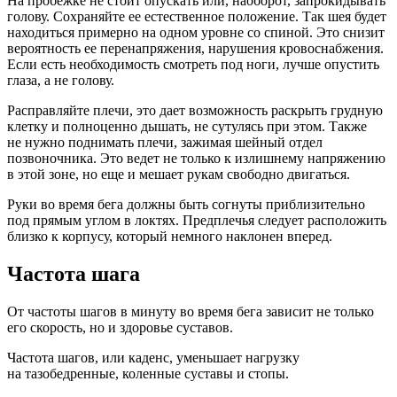
На пробежке не стоит опускать или, наоборот, запрокидывать
голову. Сохраняйте ее естественное положение. Так шея будет
находиться примерно на одном уровне со спиной. Это снизит
вероятность ее перенапряжения, нарушения кровоснабжения.
Если есть необходимость смотреть под ноги, лучше опустить
глаза, а не голову.
Расправляйте плечи, это дает возможность раскрыть грудную
клетку и полноценно дышать, не сутулясь при этом. Также
не нужно поднимать плечи, зажимая шейный отдел
позвоночника. Это ведет не только к излишнему напряжению
в этой зоне, но еще и мешает рукам свободно двигаться.
Руки во время бега должны быть согнуты приблизительно
под прямым углом в локтях. Предплечья следует расположить
близко к корпусу, который немного наклонен вперед.
Частота шага
От частоты шагов в минуту во время бега зависит не только
его скорость, но и здоровье суставов.
Частота шагов, или каденс, уменьшает нагрузку
на тазобедренные, коленные суставы и стопы.