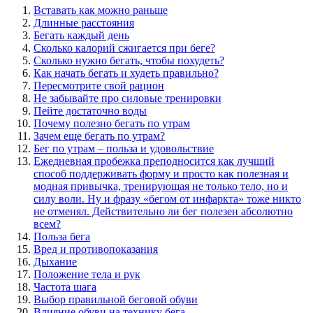
Вставать как можно раньше
Длинные расстояния
Бегать каждый день
Сколько калорий сжигается при беге?
Сколько нужно бегать, чтобы похудеть?
Как начать бегать и худеть правильно?
Пересмотрите свой рацион
Не забывайте про силовые тренировки
Пейте достаточно воды
Почему полезно бегать по утрам
Зачем еще бегать по утрам?
Бег по утрам – польза и удовольствие
Ежедневная пробежка преподносится как лучший
способ поддерживать форму и просто как полезная и
модная привычка, тренирующая не только тело, но и
силу воли. Ну и фразу «бегом от инфаркта» тоже никто
не отменял. Действительно ли бег полезен абсолютно
всем?
Польза бега
Вред и противопоказания
Дыхание
Положение тела и рук
Частота шага
Выбор правильной беговой обуви
Влияние обуви на технику бега