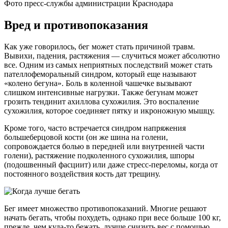
Фото пресс-службы администрации Краснодара
Вред и противопоказания
Как уже говорилось, бег может стать причиной травм.
Вывихи, падения, растяжения — случиться может абсолютно
все. Одним из самых неприятных последствий может стать
пателлофеморальный синдром, который еще называют
«колено бегуна». Боль в коленной чашечке вызывают
слишком интенсивные нагрузки. Также бегунам может
грозить тендинит ахиллова сухожилия. Это воспаление
сухожилия, которое соединяет пятку и икроножную мышцу.
Кроме того, часто встречается синдром напряжения
большеберцовой кости (он же шина на голени,
сопровождается болью в передней или внутренней части
голени), растяжение подколенного сухожилия, шпоры
(подошвенный фасциит) или даже стресс-переломы, когда от
постоянного воздействия кость дат трещину.
Бег имеет множество противопоказаний. Многие решают
начать бегать, чтобы похудеть, однако при весе больше 100 кг,
прежде, чем куда-то бежать, лучше снизить вес с помощью