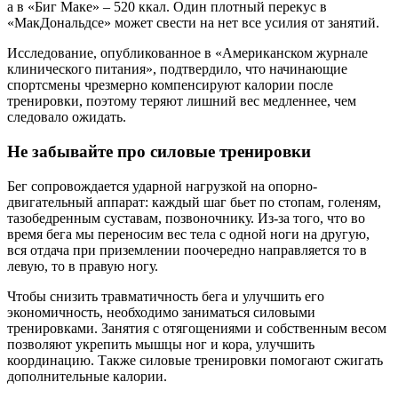
а в «Биг Маке» – 520 ккал. Один плотный перекус в
«МакДональдсе» может свести на нет все усилия от занятий.
Исследование, опубликованное в «Американском журнале
клинического питания», подтвердило, что начинающие
спортсмены чрезмерно компенсируют калории после
тренировки, поэтому теряют лишний вес медленнее, чем
следовало ожидать.
Не забывайте про силовые тренировки
Бег сопровождается ударной нагрузкой на опорно-
двигательный аппарат: каждый шаг бьет по стопам, голеням,
тазобедренным суставам, позвоночнику. Из-за того, что во
время бега мы переносим вес тела с одной ноги на другую,
вся отдача при приземлении поочередно направляется то в
левую, то в правую ногу.
Чтобы снизить травматичность бега и улучшить его
экономичность, необходимо заниматься силовыми
тренировками. Занятия с отягощениями и собственным весом
позволяют укрепить мышцы ног и кора, улучшить
координацию. Также силовые тренировки помогают сжигать
дополнительные калории.