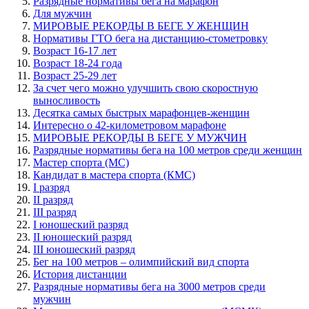
Разрядные нормативы бега на марафон
Для мужчин
МИРОВЫЕ РЕКОРДЫ В БЕГЕ У ЖЕНЩИН
Нормативы ГТО бега на дистанцию-стометровку
Возраст 16-17 лет
Возраст 18-24 года
Возраст 25-29 лет
За счет чего можно улучшить свою скоростную
выносливость
Десятка самых быстрых марафонцев-женщин
Интересно о 42-километровом марафоне
МИРОВЫЕ РЕКОРДЫ В БЕГЕ У МУЖЧИН
Разрядные нормативы бега на 100 метров среди женщин
Мастер спорта (МС)
Кандидат в мастера спорта (КМС)
I разряд
II разряд
III разряд
I юношеский разряд
II юношеский разряд
III юношеский разряд
Бег на 100 метров – олимпийский вид спорта
История дистанции
Разрядные нормативы бега на 3000 метров среди
мужчин