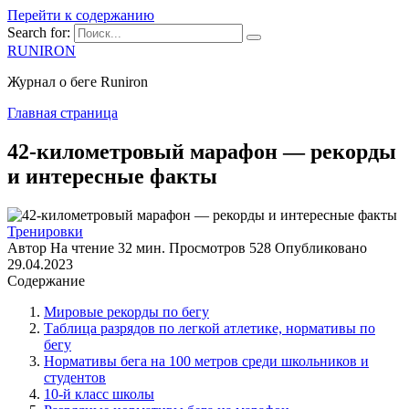
Перейти к содержанию
Search for:
RUNIRON
Журнал о беге Runiron
Главная страница
42-километровый марафон — рекорды
и интересные факты
Тренировки
Автор
На чтение
32 мин.
Просмотров
528
Опубликовано
29.04.2023
Содержание
Мировые рекорды по бегу
Таблица разрядов по легкой атлетике, нормативы по
бегу
Нормативы бега на 100 метров среди школьников и
студентов
10-й класс школы