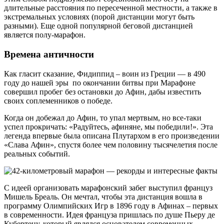
длительные расстояния по пересеченной местности, а также в
экстремальных условиях (порой дистанции могут быть
разными). Еще одной популярной беговой дистанцией
является полу-марафон.
Времена античности
Как гласит сказание, Фидиппид – воин из Греции — в 490
году до нашей эры по окончании битвы при Марафоне
совершил пробег без остановки до Афин, дабы известить
своих соплеменников о победе.
Когда он добежал до Афин, то упал мертвым, но все-таки
успел прокричать: «Радуйтесь, афиняне, мы победили!». Эта
легенда впервые была описана Плутархом в его произведении
«Слава Афин», спустя более чем половину тысячелетия после
реальных событий.
С идеей организовать марафонский забег выступил француз
Мишель Бреаль. Он мечтал, чтобы эта дистанция вошла в
программу Олимпийских Игр в 1896 году в Афинах – первых
в современности. Идея француза пришлась по душе Пьеру де
Кубертену, который являлся основателем современных