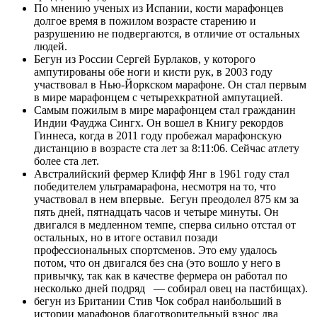
По мнению ученых из Испании, кости марафонцев
долгое время в пожилом возрасте старению и
разрушению не подвергаются, в отличие от остальных
людей.
Бегун из России Сергей Бурлаков, у которого
ампутированы обе ноги и кисти рук, в 2003 году
участвовал в Нью-Йоркском марафоне. Он стал первым
в мире марафонцем с четырехкратной ампутацией.
Самым пожилым в мире марафонцем стал гражданин
Индии Фауджа Сингх. Он вошел в Книгу рекордов
Гиннеса, когда в 2011 году пробежал марафонскую
дистанцию в возрасте ста лет за 8:11:06. Сейчас атлету
более ста лет.
Австралийский фермер Клифф Янг в 1961 году стал
победителем ультрамарафона, несмотря на то, что
участвовал в нем впервые. Бегун преодолел 875 км за
пять дней, пятнадцать часов и четыре минуты. Он
двигался в медленном темпе, сперва сильно отстал от
остальных, но в итоге оставил позади
профессиональных спортсменов. Это ему удалось
потом, что он двигался без сна (это вошло у него в
привычку, так как в качестве фермера он работал по
несколько дней подряд — собирал овец на пастбищах).
бегун из Британии Стив Чок собрал наибольший в
истории марафонов благотворительный взнос два