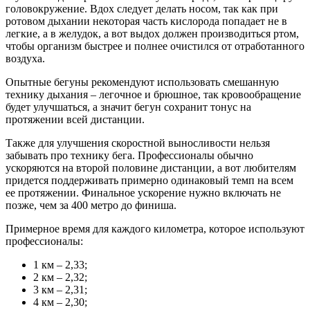
головокружение. Вдох следует делать носом, так как при
ротовом дыхании некоторая часть кислорода попадает не в
легкие, а в желудок, а вот выдох должен производиться ртом,
чтобы организм быстрее и полнее очистился от отработанного
воздуха.
Опытные бегуны рекомендуют использовать смешанную
технику дыхания – легочное и брюшное, так кровообращение
будет улучшаться, а значит бегун сохранит тонус на
протяжении всей дистанции.
Также для улучшения скоростной выносливости нельзя
забывать про технику бега. Профессионалы обычно
ускоряются на второй половине дистанции, а вот любителям
придется поддерживать примерно одинаковый темп на всем
ее протяжении. Финальное ускорение нужно включать не
позже, чем за 400 метро до финиша.
Примерное время для каждого километра, которое используют
профессионалы:
1 км – 2,33;
2 км – 2,32;
3 км – 2,31;
4 км – 2,30;