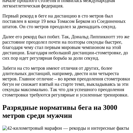
начале прошлого столетия и появилась международная
легкоатлетическая федерация.
Первый рекорд в беге на дистанцию в сто метров был
поставлен в конце 19 века Томасом Берком из Соединенных
штатов. Он сто метров преодолел за двенадцать секунд.
Далее его рекорд был побит. Так, Дональд Липпикнотт это же
расстояние преодолел почти на полторы секунды быстрее,
благодаря чему стал первым мировым чемпионом на этой
дистанции. Благодаря небольшой дистанции-стометровке, до
сих пор идет регулярная борьба за доли секунд.
Забеги на сто метров имеют отличия от других, более
длительных дистанций, например, двести или четыреста
метров. Главное отличие – во время преодоления стометровки
бегун не снижает взятый на старте темп, выкладываясь за эти
секунды максимально. Так что для успешного преодоления
стометровки требуются регулярные и усиленные тренировки.
Разрядные нормативы бега на 3000
метров среди мужчин