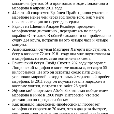
миллиона фунтов. Это произошло в ходе Лондонского
марафона в апреле 2011 года.
44-летний спортсмен Брайнен Прайс принял участие в
марафоне менее чем через год после того, как у него
прошла операция по пересадке сердца.
Радист из Швеции Андрее Кельберг преодолел
марафонскую дистанцию , передвигаясь по палубе
корабля «Сотелло». В общей сложности он пробежал по
судну 224 круга, потратив на это четыре часа и четыре
минуты.
Американская бегунья Маргарет Хэгерти приступила к
бегу в возрасте 72 лет. К 81 году она уже поучаствовала
в марафонах на всех семи континентах света.
Британский бегун Ллойд Скотт в 202 году преодолел
Лондонский марафон в костюме водолаза, весящем 55
килограммов. На это он затратил около пяти дней,
установив мировой рекорд за самый медленный пробег
марафона. В 2011 году он поучаствовал в марафоне в
костюме улитки, потратил за забег 26 дней.
Эфиопский спортсмен Абебе Бакила стал победителем
марафона в Риме в 1960 году. Интересно, что всю
дистанцию он преодолел босым.
Как правило, марафонец-профессионал пробегает
марафон со скоростью 20 км/ч, что в два раза быстрее,
чем происходит миграция северных оленей и сайгаков.