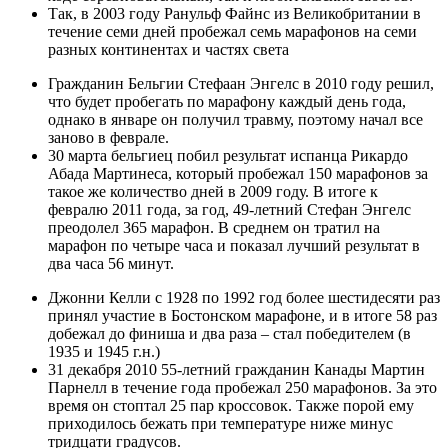
Так, в 2003 году Ранульф Файнс из Великобритании в
течение семи дней пробежал семь марафонов на семи
разных континентах и частях света
Гражданин Бельгии Стефаан Энгелс в 2010 году решил,
что будет пробегать по марафону каждый день года,
однако в январе он получил травму, поэтому начал все
заново в феврале.
30 марта бельгиец побил результат испанца Рикардо
Абада Мартинеса, который пробежал 150 марафонов за
такое же количество дней в 2009 году. В итоге к
февралю 2011 года, за год, 49-летний Стефан Энгелс
преодолел 365 марафон. В среднем он тратил на
марафон по четыре часа и показал лучший результат в
два часа 56 минут.
Джонни Келли с 1928 по 1992 год более шестидесяти раз
принял участие в Бостонском марафоне, и в итоге 58 раз
добежал до финиша и два раза – стал победителем (в
1935 и 1945 г.н.)
31 декабря 2010 55-летний гражданин Канады Мартин
Парнелл в течение года пробежал 250 марафонов. За это
время он стоптал 25 пар кроссовок. Также порой ему
приходилось бежать при температуре ниже минус
тридцати градусов.