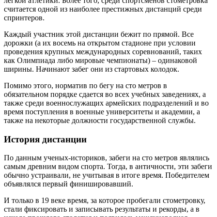
легкой атлетики. Более того, среди спортсменов стометровка
считается одной из наиболее престижных дистанций среди
спринтеров.
Каждый участник этой дистанции бежит по прямой. Все
дорожки (а их восемь на открытом стадионе при условии
проведения крупных международных соревнований, таких
как Олимпиада либо мировые чемпионаты) – одинаковой
ширины. Начинают забег они из стартовых колодок.
Помимо этого, норматив по бегу на сто метров в
обязательном порядке сдается во всех учебных заведениях, а
также среди военнослужащих армейских подразделений и во
время поступления в военные университеты и академии, а
также на некоторые должности государственной службы.
История дистанции
По данным ученых-историков, забеги на сто метров являлись
самым древним видом спорта. Тогда, в античности, эти забеги
обычно устраивали, не учитывая в итоге время. Победителем
объявлялся первый финишировавший.
И только в 19 веке время, за которое пробегали стометровку,
стали фиксировать и записывать результаты и рекорды, а в